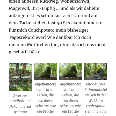
einen anderen Rückweg. Wohlenschwil,
Mägenwil, Birr-Lupfig … und als wir daheim
anlangen ist es schon fast acht Uhr und auf
dem Tacho stehen fast 50 Streckenkilometer.
Für mich Couchpotato mein bisheriger
Tagesrekord ever! Wie dankbar ich doch
meinem Motörchen bin, ohne das ich das nicht
geschafft hätte.
Aufeinanderg
Aufeinanderg
Blick auf die
eschichtete
eschichtete
Erdmannlistei
Felsen, die
Felsen, die
nfelsen in den
Zwei aus
von dieser
von dieser
Wald. Im
Rundholz und
Seite aus wie
Seite aus wie
Vordergrund
Dekomaterial
ein Drache
ein Drache
sieht man die
gebaute