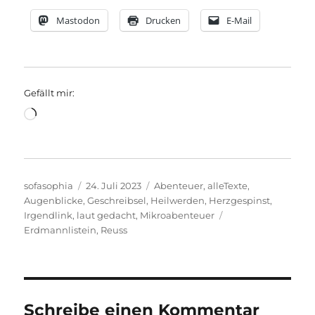
Mastodon
Drucken
E-Mail
Gefällt mir:
Wird
geladen …
Autor
Veröffentlicht
Kategorien
sofasophia
24. Juli 2023
Abenteuer
,
alleTexte
,
am
Augenblicke
,
Geschreibsel
,
Heilwerden
,
Herzgespinst
,
Schlagwörter
Irgendlink
,
laut gedacht
,
Mikroabenteuer
Erdmannlistein
,
Reuss
Schreibe einen Kommentar