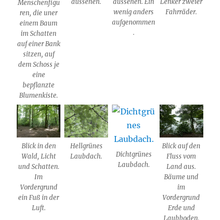
aussehen.
aussehen. Ein
Lenker zweier
Menschenfigu
wenig anders
Fahrräder.
ren, die uner
aufgenommen
einem Baum
.
im Schatten
auf einer Bank
sitzen, auf
dem Schoss je
eine
bepflanzte
Blumenkiste.
Blick in den
Hellgrünes
Blick auf den
Dichtgrünes
Wald, Licht
Laubdach.
Fluss vom
Laubdach.
und Schatten.
Land aus.
Im
Bäume und
Vordergrund
im
ein Fuß in der
Vordergrund
Luft.
Erde und
Laubboden.