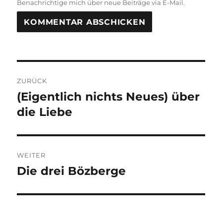
Benachrichtige mich über neue Beiträge via E-Mail.
Beitragsnavigation
ZURÜCK
(Eigentlich nichts Neues) über
Vorheriger
Beitrag:
die Liebe
WEITER
Die drei Bözberge
Nächster
Beitrag: