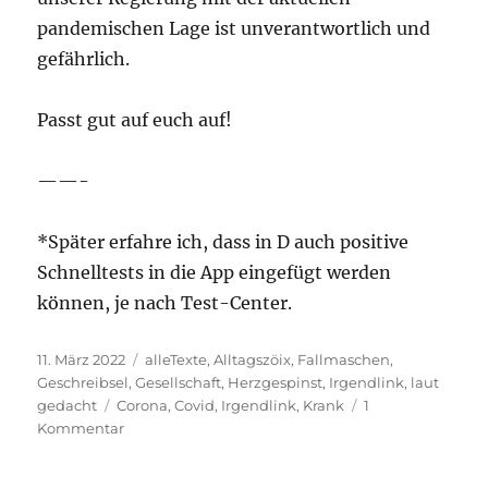
pandemischen Lage ist unverantwortlich und
gefährlich.
Passt gut auf euch auf!
——-
*Später erfahre ich, dass in D auch positive
Schnelltests in die App eingefügt werden
können, je nach Test-Center.
Veröffentlicht
Kategorien
11. März 2022
alleTexte
,
Alltagszöix
,
Fallmaschen
,
am
Geschreibsel
,
Gesellschaft
,
Herzgespinst
,
Irgendlink
,
laut
Schlagwörter
gedacht
Corona
,
Covid
,
Irgendlink
,
Krank
1
zu
Kommentar
Absurde
Welt