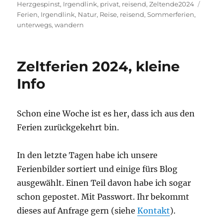
am
Schla
Herzgespinst
,
Irgendlink
,
privat
,
reisend
,
Zeltende2024
Ferien
,
Irgendlink
,
Natur
,
Reise
,
reisend
,
Sommerferien
,
unterwegs
,
wandern
Zeltferien 2024, kleine
Info
Schon eine Woche ist es her, dass ich aus den
Ferien zurückgekehrt bin.
In den letzte Tagen habe ich unsere
Ferienbilder sortiert und einige fürs Blog
ausgewählt. Einen Teil davon habe ich sogar
schon gepostet. Mit Passwort. Ihr bekommt
dieses auf Anfrage gern (siehe
Kontakt
).