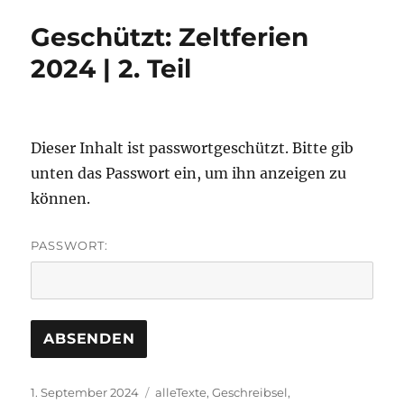
Geschützt: Zeltferien
2024 | 2. Teil
Dieser Inhalt ist passwortgeschützt. Bitte gib
unten das Passwort ein, um ihn anzeigen zu
können.
PASSWORT:
Veröffentlicht
Kategorien
1. September 2024
alleTexte
,
Geschreibsel
,