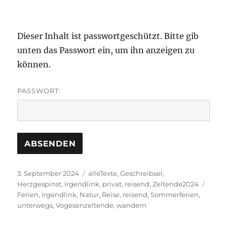
Dieser Inhalt ist passwortgeschützt. Bitte gib
unten das Passwort ein, um ihn anzeigen zu
können.
PASSWORT:
Veröffentlicht
Kategorien
3. September 2024
alleTexte
,
Geschreibsel
,
am
Schla
Herzgespinst
,
Irgendlink
,
privat
,
reisend
,
Zeltende2024
Ferien
,
Irgendlink
,
Natur
,
Reise
,
reisend
,
Sommerferien
,
unterwegs
,
Vogesenzeltende
,
wandern