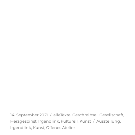
Veröffentlicht
Kategorien
14. September 2021
alleTexte
,
Geschreibsel
,
Gesellschaft
,
am
Schlagwörter
Herzgespinst
,
Irgendlink
,
kulturell
,
Kunst
Ausstellung
,
Irgendlink
,
Kunst
,
Offenes Atelier