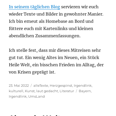
In seinem täglichen Blog
servieren wir euch
wieder Texte und Bilder in gewohnter Manier.
Ich bin erneut als Homebase an Bord und
füttere euch mit Kartenlinks und kleinen
abendlichen Zusammenfassungen.
Ich stelle fest, dass mir dieses Mitreisen sehr
gut tut. Ein wenig Altes im Neuen, ein Stück
Heile Welt, ein bisschen Frieden im Alltag, der
von Krisen geprägt ist.
Veröffentlicht
Kategorien
23. Mai 2022
alleTexte
,
Herzgespinst
,
Irgendlink
,
am
Schlagwörter
kulturell
,
Kunst
,
laut gedacht
,
Literatur
Bayern
,
Irgendlink
,
UmsLand