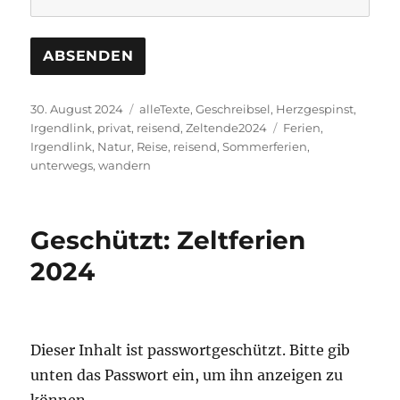
Veröffentlicht
Kategorien
30. August 2024
alleTexte
,
Geschreibsel
,
Herzgespinst
,
am
Schlagwörter
Irgendlink
,
privat
,
reisend
,
Zeltende2024
Ferien
,
Irgendlink
,
Natur
,
Reise
,
reisend
,
Sommerferien
,
unterwegs
,
wandern
Geschützt: Zeltferien
2024
Dieser Inhalt ist passwortgeschützt. Bitte gib
unten das Passwort ein, um ihn anzeigen zu
können.