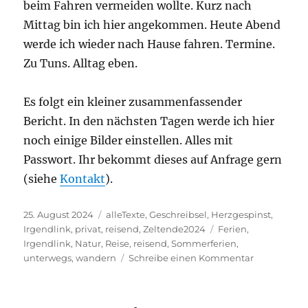
beim Fahren vermeiden wollte. Kurz nach
Mittag bin ich hier angekommen. Heute Abend
werde ich wieder nach Hause fahren. Termine.
Zu Tuns. Alltag eben.
Es folgt ein kleiner zusammenfassender
Bericht. In den nächsten Tagen werde ich hier
noch einige Bilder einstellen. Alles mit
Passwort. Ihr bekommt dieses auf Anfrage gern
(siehe
Kontakt
).
Veröffentlicht
Kategorien
25. August 2024
alleTexte
,
Geschreibsel
,
Herzgespinst
,
am
Schlagwörter
Irgendlink
,
privat
,
reisend
,
Zeltende2024
Ferien
,
Irgendlink
,
Natur
,
Reise
,
reisend
,
Sommerferien
,
zu
unterwegs
,
wandern
Schreibe einen Kommentar
Der
letzte
Ferientag,