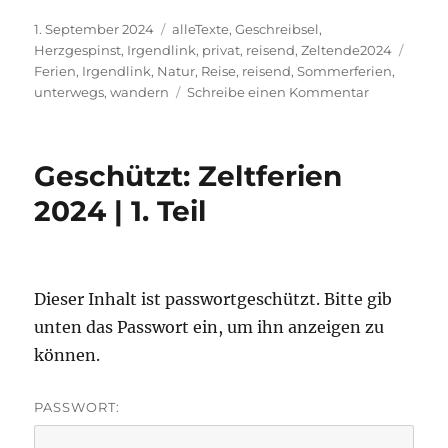
Veröffentlicht
Kategorien
1. September 2024
alleTexte
,
Geschreibsel
,
am
Schla
Herzgespinst
,
Irgendlink
,
privat
,
reisend
,
Zeltende2024
Ferien
,
Irgendlink
,
Natur
,
Reise
,
reisend
,
Sommerferien
,
zu
unterwegs
,
wandern
Schreibe einen Kommentar
Zeltferien
2024,
kleine
Geschützt: Zeltferien
Info
2024 | 1. Teil
Dieser Inhalt ist passwortgeschützt. Bitte gib
unten das Passwort ein, um ihn anzeigen zu
können.
PASSWORT: