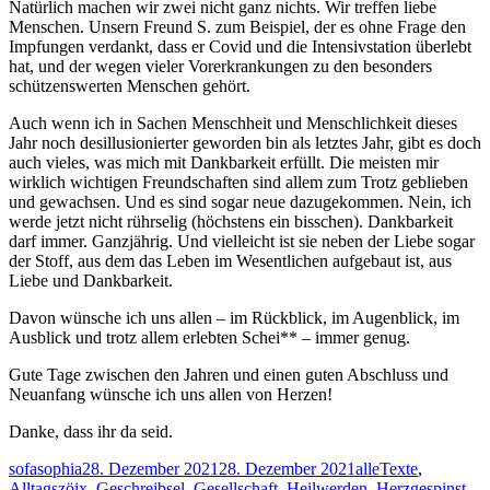
Natürlich machen wir zwei nicht ganz nichts. Wir treffen liebe
Menschen. Unsern Freund S. zum Beispiel, der es ohne Frage den
Impfungen verdankt, dass er Covid und die Intensivstation überlebt
hat, und der wegen vieler Vorerkrankungen zu den besonders
schützenswerten Menschen gehört.
Auch wenn ich in Sachen Menschheit und Menschlichkeit dieses
Jahr noch desillusionierter geworden bin als letztes Jahr, gibt es doch
auch vieles, was mich mit Dankbarkeit erfüllt. Die meisten mir
wirklich wichtigen Freundschaften sind allem zum Trotz geblieben
und gewachsen. Und es sind sogar neue dazugekommen. Nein, ich
werde jetzt nicht rührselig (höchstens ein bisschen). Dankbarkeit
darf immer. Ganzjährig. Und vielleicht ist sie neben der Liebe sogar
der Stoff, aus dem das Leben im Wesentlichen aufgebaut ist, aus
Liebe und Dankbarkeit.
Davon wünsche ich uns allen – im Rückblick, im Augenblick, im
Ausblick und trotz allem erlebten Schei** – immer genug.
Gute Tage zwischen den Jahren und einen guten Abschluss und
Neuanfang wünsche ich uns allen von Herzen!
Danke, dass ihr da seid.
Autor
Veröffentlicht
Kategorien
sofasophia
28. Dezember 2021
28. Dezember 2021
alleTexte
,
am
Sch
Alltagszöix
,
Geschreibsel
,
Gesellschaft
,
Heilwerden
,
Herzgespinst