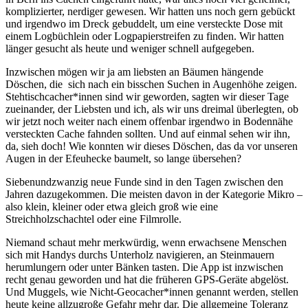
komplizierter, nerdiger gewesen. Wir hatten uns noch gern gebückt
und irgendwo im Dreck gebuddelt, um eine versteckte Dose mit
einem Logbüchlein oder Logpapierstreifen zu finden. Wir hatten
länger gesucht als heute und weniger schnell aufgegeben.
Inzwischen mögen wir ja am liebsten an Bäumen hängende
Döschen, die sich nach ein bisschen Suchen in Augenhöhe zeigen.
Stehtischcacher*innen sind wir geworden, sagten wir dieser Tage
zueinander, der Liebsten und ich, als wir uns dreimal überlegten, ob
wir jetzt noch weiter nach einem offenbar irgendwo in Bodennähe
versteckten Cache fahnden sollten. Und auf einmal sehen wir ihn,
da, sieh doch! Wie konnten wir dieses Döschen, das da vor unseren
Augen in der Efeuhecke baumelt, so lange übersehen?
Siebenundzwanzig neue Funde sind in den Tagen zwischen den
Jahren dazugekommen. Die meisten davon in der Kategorie Mikro –
also klein, kleiner oder etwa gleich groß wie eine
Streichholzschachtel oder eine Filmrolle.
Niemand schaut mehr merkwürdig, wenn erwachsene Menschen
sich mit Handys durchs Unterholz navigieren, an Steinmauern
herumlungern oder unter Bänken tasten. Die App ist inzwischen
recht genau geworden und hat die früheren GPS-Geräte abgelöst.
Und Muggels, wie Nicht-Geocacher*innen genannt werden, stellen
heute keine allzugroße Gefahr mehr dar. Die allgemeine Toleranz