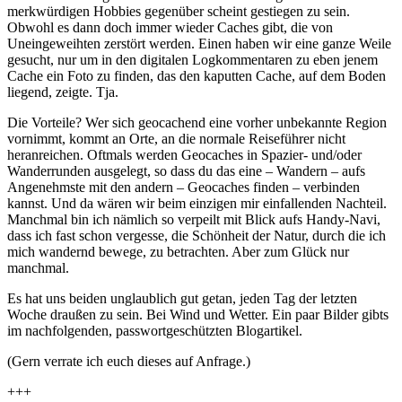
merkwürdigen Hobbies gegenüber scheint gestiegen zu sein.
Obwohl es dann doch immer wieder Caches gibt, die von
Uneingeweihten zerstört werden. Einen haben wir eine ganze Weile
gesucht, nur um in den digitalen Logkommentaren zu eben jenem
Cache ein Foto zu finden, das den kaputten Cache, auf dem Boden
liegend, zeigte. Tja.
Die Vorteile? Wer sich geocachend eine vorher unbekannte Region
vornimmt, kommt an Orte, an die normale Reiseführer nicht
heranreichen. Oftmals werden Geocaches in Spazier- und/oder
Wanderrunden ausgelegt, so dass du das eine – Wandern – aufs
Angenehmste mit den andern – Geocaches finden – verbinden
kannst. Und da wären wir beim einzigen mir einfallenden Nachteil.
Manchmal bin ich nämlich so verpeilt mit Blick aufs Handy-Navi,
dass ich fast schon vergesse, die Schönheit der Natur, durch die ich
mich wandernd bewege, zu betrachten. Aber zum Glück nur
manchmal.
Es hat uns beiden unglaublich gut getan, jeden Tag der letzten
Woche draußen zu sein. Bei Wind und Wetter. Ein paar Bilder gibts
im nachfolgenden, passwortgeschützten Blogartikel.
(Gern verrate ich euch dieses auf Anfrage.)
+++