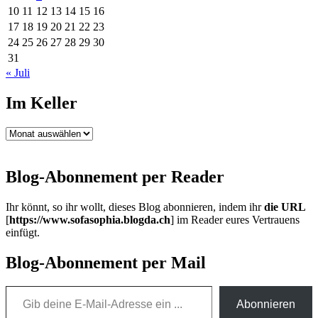
10
11
12
13
14
15
16
17
18
19
20
21
22
23
24
25
26
27
28
29
30
31
« Juli
Im Keller
Im
Keller
Blog-Abonnement per Reader
Ihr könnt, so ihr wollt, dieses Blog abonnieren, indem ihr
die URL
[
https://www.sofasophia.blogda.ch
] im Reader eures Vertrauens
einfügt.
Blog-Abonnement per Mail
Gib deine E-Mail-Adresse ein ...
Abonnieren