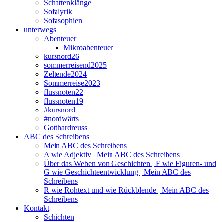
Schattenklänge
Sofalyrik
Sofasophien
unterwegs
Abenteuer
Mikroabenteuer
kursnord26
sommerreisend2025
Zeltende2024
Sommerreise2023
flussnoten22
flussnoten19
#kursnord
#nordwärts
Gotthardreuss
ABC des Schreibens
Mein ABC des Schreibens
A wie Adjektiv | Mein ABC des Schreibens
Über das Weben von Geschichten | F wie Figuren- und
G wie Geschichteentwicklung | Mein ABC des
Schreibens
R wie Rohtext und wie Rückblende | Mein ABC des
Schreibens
Kontakt
Schichten