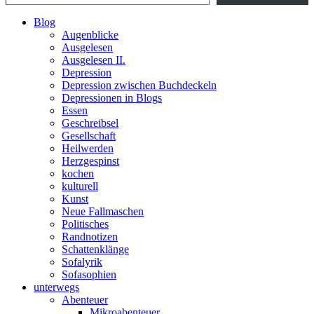
Blog
Augenblicke
Ausgelesen
Ausgelesen II.
Depression
Depression zwischen Buchdeckeln
Depressionen in Blogs
Essen
Geschreibsel
Gesellschaft
Heilwerden
Herzgespinst
kochen
kulturell
Kunst
Neue Fallmaschen
Politisches
Randnotizen
Schattenklänge
Sofalyrik
Sofasophien
unterwegs
Abenteuer
Mikroabenteuer