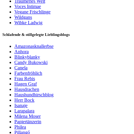
Träumerles Welt
Voces Intimae
Vegane Frischlinge
Wildgans
Wibke Ladwig
Schlafende & stillgelegte Lieblingsblogs
Amazonasknallerbse
Anhora
Blinkyblanky
Candy Bukowski
Canela
Farbenfröhlich
Frau Rebis
Hagen Graf
Hausdrachen
Haushundhirschblog
Herr Bock
Isanaje
Larapalara
Milena Moser
Papiertänzerin
Philea
Pillangó