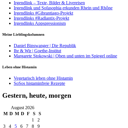
Irgendlink – Texte, Bilder & Livereisen
Irgendlink und Sofasophia erkunden Rhein und Rhône
Irgendlinks #Gibrantiago-Projekt
Irgendlinks #Radlantix-Projekt
Irgendlinks Appspressionism
Meine Lieblingskolumnen
Daniel Binswanger | Die Republik
Ihr & Wir | Goethe-Institut
Margarete Stokowski | Oben und unten im Spiegel online
Leben ohne Histamin
Vegetarisch leben ohne Histamin
SoSos histaminfreie Rezepte
Gestern, heute, morgen
August 2026
M
D
M
D
F
S
S
1
2
3
4
5
6
7
8
9