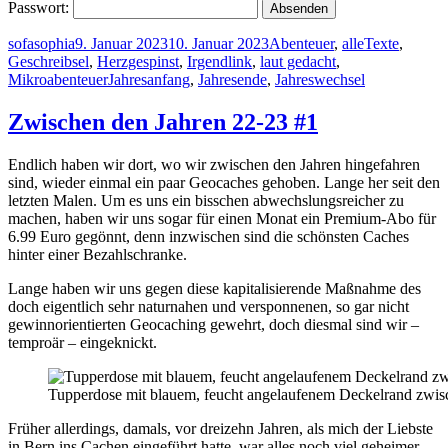
Passwort:
Autor
Veröffentlicht
Kategorien
sofasophia
9. Januar 2023
10. Januar 2023
Abenteuer
,
alleTexte
,
am
Geschreibsel
,
Herzgespinst
,
Irgendlink
,
laut gedacht
,
Schlagwörter
Mikroabenteuer
Jahresanfang
,
Jahresende
,
Jahreswechsel
Zwischen den Jahren 22-23 #1
Endlich haben wir dort, wo wir zwischen den Jahren hingefahren
sind, wieder einmal ein paar Geocaches gehoben. Lange her seit den
letzten Malen. Um es uns ein bisschen abwechslungsreicher zu
machen, haben wir uns sogar für einen Monat ein Premium-Abo für
6.99 Euro gegönnt, denn inzwischen sind die schönsten Caches
hinter einer Bezahlschranke.
Lange haben wir uns gegen diese kapitalisierende Maßnahme des
doch eigentlich sehr naturnahen und versponnenen, so gar nicht
gewinnorientierten Geocaching gewehrt, doch diesmal sind wir –
temproär – eingeknickt.
Tupperdose mit blauem, feucht angelaufenem Deckelrand zwi
Früher allerdings, damals, vor dreizehn Jahren, als mich der Liebste
in Bern ins Cachen eingeführt hatte, war alles noch viel geheimer,