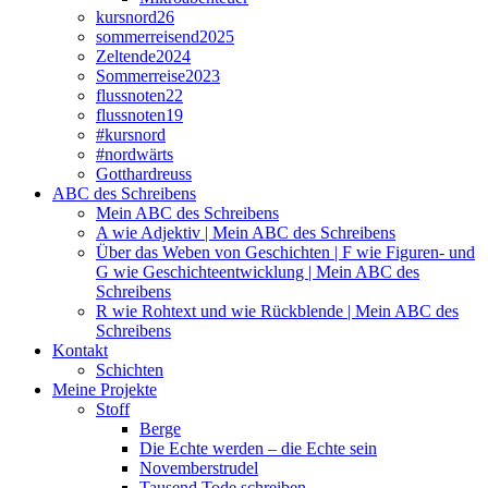
kursnord26
sommerreisend2025
Zeltende2024
Sommerreise2023
flussnoten22
flussnoten19
#kursnord
#nordwärts
Gotthardreuss
ABC des Schreibens
Mein ABC des Schreibens
A wie Adjektiv | Mein ABC des Schreibens
Über das Weben von Geschichten | F wie Figuren- und
G wie Geschichteentwicklung | Mein ABC des
Schreibens
R wie Rohtext und wie Rückblende | Mein ABC des
Schreibens
Kontakt
Schichten
Meine Projekte
Stoff
Berge
Die Echte werden – die Echte sein
Novemberstrudel
Tausend Tode schreiben