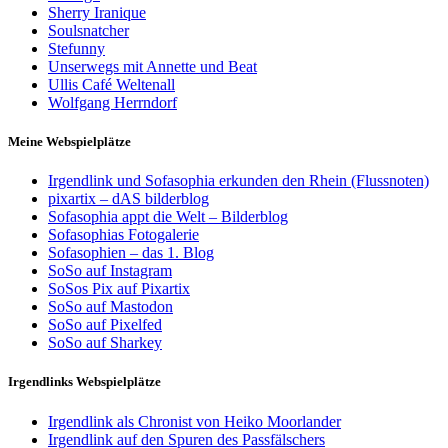
Sherry Iranique
Soulsnatcher
Stefunny
Unserwegs mit Annette und Beat
Ullis Café Weltenall
Wolfgang Herrndorf
Meine Webspielplätze
Irgendlink und Sofasophia erkunden den Rhein (Flussnoten)
pixartix – dAS bilderblog
Sofasophia appt die Welt – Bilderblog
Sofasophias Fotogalerie
Sofasophien – das 1. Blog
SoSo auf Instagram
SoSos Pix auf Pixartix
SoSo auf Mastodon
SoSo auf Pixelfed
SoSo auf Sharkey
Irgendlinks Webspielplätze
Irgendlink als Chronist von Heiko Moorlander
Irgendlink auf den Spuren des Passfälschers