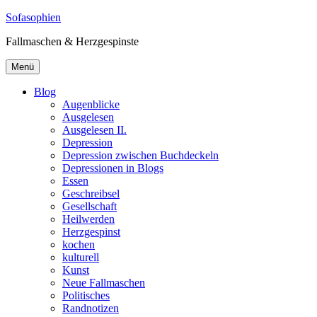
Zum
Sofasophien
Inhalt
Fallmaschen & Herzgespinste
springen
Menü
Blog
Augenblicke
Ausgelesen
Ausgelesen II.
Depression
Depression zwischen Buchdeckeln
Depressionen in Blogs
Essen
Geschreibsel
Gesellschaft
Heilwerden
Herzgespinst
kochen
kulturell
Kunst
Neue Fallmaschen
Politisches
Randnotizen