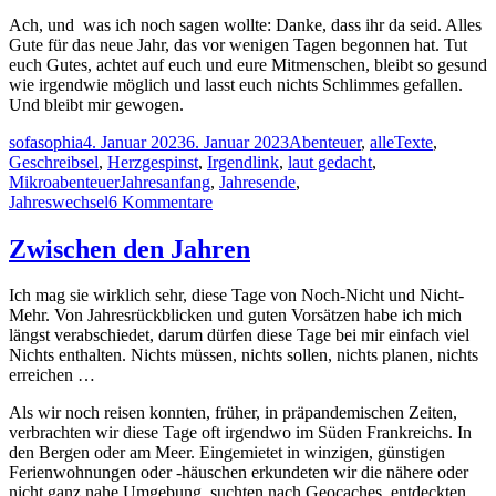
Ach, und was ich noch sagen wollte: Danke, dass ihr da seid. Alles
Gute für das neue Jahr, das vor wenigen Tagen begonnen hat. Tut
euch Gutes, achtet auf euch und eure Mitmenschen, bleibt so gesund
wie irgendwie möglich und lasst euch nichts Schlimmes gefallen.
Und bleibt mir gewogen.
Autor
Veröffentlicht
Kategorien
sofasophia
4. Januar 2023
6. Januar 2023
Abenteuer
,
alleTexte
,
am
Geschreibsel
,
Herzgespinst
,
Irgendlink
,
laut gedacht
,
Schlagwörter
Mikroabenteuer
Jahresanfang
,
Jahresende
,
zu
Jahreswechsel
6 Kommentare
Zwischen
den
Zwischen den Jahren
Jahren
22-
Ich mag sie wirklich sehr, diese Tage von Noch-Nicht und Nicht-
23
Mehr. Von Jahresrückblicken und guten Vorsätzen habe ich mich
#1
längst verabschiedet, darum dürfen diese Tage bei mir einfach viel
Nichts enthalten. Nichts müssen, nichts sollen, nichts planen, nichts
erreichen …
Als wir noch reisen konnten, früher, in präpandemischen Zeiten,
verbrachten wir diese Tage oft irgendwo im Süden Frankreichs. In
den Bergen oder am Meer. Eingemietet in winzigen, günstigen
Ferienwohnungen oder -häuschen erkundeten wir die nähere oder
nicht ganz nahe Umgebung, suchten nach Geocaches, entdeckten