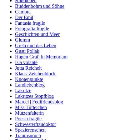
Blindleben
Buddenbohm und Söhne
Cambra
Der Emil
Fantasia fragile
Fotografia fragile
Geschichten und Meer
Glumm
Greta und das Leben
Gusti Pollak
Hagen Graf, in Memoriam
Isla volante
Jutta Reichelt
Klaus' Zeichenblock
Knotenpunkte
Landlebenblog
Lakritze
Lakritzes Stopfblog
Marcel | Fedifriendsblog
Miss Tüftelchen
Mützenfalterin
Poesia fragile
Schwesterfraudoktor
Spazierensehen
Traumspruch