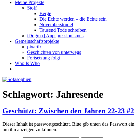
Meine Projekte
Stoff
Berge
Die Echte werden – die Echte sein
Novemberstrudel
Tausend Tode schreiben
iDogma | Appspressionismus
Gemeinschaftsprojekte
pixartix
Geschichten von unterwegs
Fortsetzung folgt
Who Is Who
Schlagwort:
Jahresende
Geschützt: Zwischen den Jahren 22-23 #2
Dieser Inhalt ist passwortgeschützt. Bitte gib unten das Passwort ein,
um ihn anzeigen zu können.