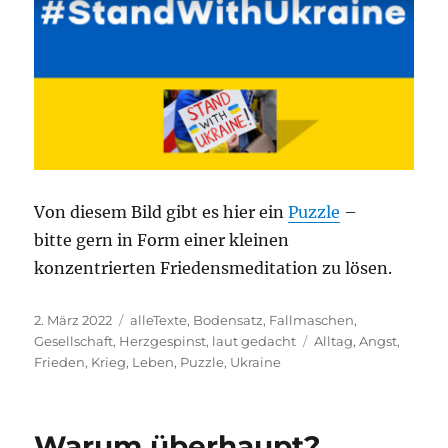
Von diesem Bild gibt es hier ein
Puzzle
–
bitte gern in Form einer kleinen
konzentrierten Friedensmeditation zu lösen.
Veröffentlicht
Kategorien
2. März 2022
alleTexte
,
Bodensatz
,
Fallmaschen
,
am
Schlagwörter
Gesellschaft
,
Herzgespinst
,
laut gedacht
Alltag
,
Angst
,
Frieden
,
Krieg
,
Leben
,
Puzzle
,
Ukraine
Warum überhaupt?