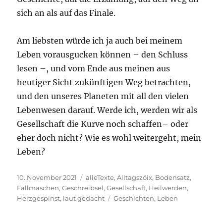
sich an als auf das Finale.
Am liebsten würde ich ja auch bei meinem
Leben vorausgucken können – den Schluss
lesen –, und vom Ende aus meinen aus
heutiger Sicht zukünftigen Weg betrachten,
und den unseres Planeten mit all den vielen
Lebenwesen darauf. Werde ich, werden wir als
Gesellschaft die Kurve noch schaffen– oder
eher doch nicht? Wie es wohl weitergeht, mein
Leben?
Veröffentlicht
Kategorien
10. November 2021
alleTexte
,
Alltagszöix
,
Bodensatz
,
am
Fallmaschen
,
Geschreibsel
,
Gesellschaft
,
Heilwerden
,
Schlagwörter
Herzgespinst
,
laut gedacht
Geschichten
,
Leben