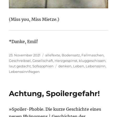
(Miss you, Miss Mietze.)
*Danke, Emil!
Veröffentlicht
Kategorien
23. November 2021
alleTexte
,
Bodensatz
,
Fallmaschen
,
am
Geschreibsel
,
Gesellschaft
,
Herzgespinst
,
kluggeschissen
,
Schlagwörter
laut gedacht
,
Sofasophien
denken
,
Leben
,
Lebenssinn
,
Lebenssinnfragen
Achtung, Spoilergefahr!
»Spoiler-Phobie. Die kurze Geschichte eines
neuen Phänomens | Geschichten der