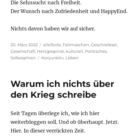
Die Sehnsucht nach Freiheit.
Der Wunsch nach Zufriedenheit und HappyEnd.
Nichts davon haben wir auf sicher.
Veröffentlicht
Kategorien
20. März 2022
alleTexte
,
Fallmaschen
,
Geschreibsel
,
am
Gesellschaft
,
Herzgespinst
,
kulturell
,
Politisches
,
Schlagwörter
Sofasophien
Konjunktiv
,
Leben
Warum ich nichts über
den Krieg schreibe
Seit Tagen überlege ich, wie ich hier
weiterbloggen soll. Und ob überhaupt. Jetzt.
Hier. In dieser verrückten Zeit.