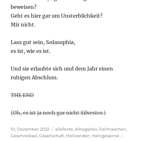
beweisen?
Geht es hier gar um Unsterblichkeit?
Mir nicht.
Lass gut sein, Sofasophia,
es ist, wie es ist.
Und sie erlaubte sich und dem Jahr einen
ruhigen Abschluss.
THE END
(Oh, es ist ja noch gar nicht Silvester.)
Veröffentlicht
Kategorien
10. Dezember 2022
alleTexte
,
Alltagszöix
,
Fallmaschen
,
am
Schlagw
Geschreibsel
,
Gesellschaft
,
Heilwerden
,
Herzgespinst