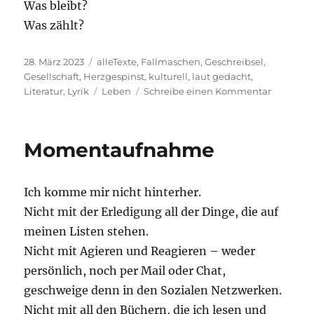
Was bleibt?
Was zählt?
Veröffentlicht
Kategorien
28. März 2023
alleTexte
,
Fallmaschen
,
Geschreibsel
,
am
Gesellschaft
,
Herzgespinst
,
kulturell
,
laut gedacht
,
Schlagwörter
zu
Literatur
,
Lyrik
Leben
Schreibe einen Kommentar
Mikro
Momentaufnahme
Ich komme mir nicht hinterher.
Nicht mit der Erledigung all der Dinge, die auf
meinen Listen stehen.
Nicht mit Agieren und Reagieren – weder
persönlich, noch per Mail oder Chat,
geschweige denn in den Sozialen Netzwerken.
Nicht mit all den Büchern, die ich lesen und