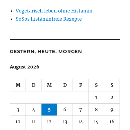
Vegetarisch leben ohne Histamin
SoSos histaminfreie Rezepte
GESTERN, HEUTE, MORGEN
August 2026
M
D
M
D
F
S
S
1
2
3
4
5
6
7
8
9
10
11
12
13
14
15
16