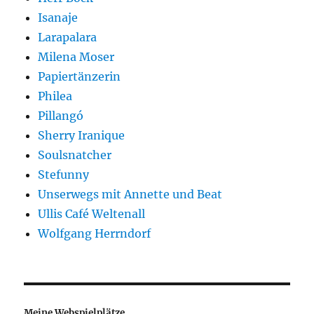
Isanaje
Larapalara
Milena Moser
Papiertänzerin
Philea
Pillangó
Sherry Iranique
Soulsnatcher
Stefunny
Unserwegs mit Annette und Beat
Ullis Café Weltenall
Wolfgang Herrndorf
Meine Webspielplätze