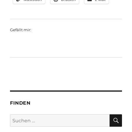
Gefällt mir:
FINDEN
SU
Suchen
nach: