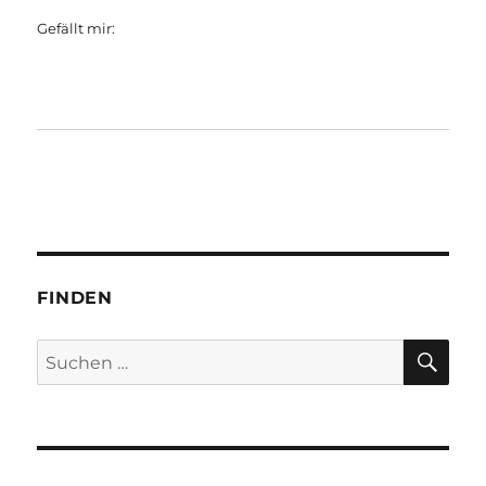
Gefällt mir:
FINDEN
SU
Suchen
nach: