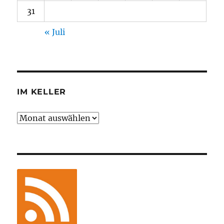
31
« Juli
IM KELLER
Im
Keller