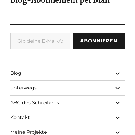
Blog-Abonnement per Mail
Gib deine E-Mail-Adresse ein ...
ABONNIEREN
Unterme
Blog
öffnen
Unterme
unterwegs
öffnen
Unterme
ABC des Schreibens
öffnen
Unterme
Kontakt
öffnen
Unterme
Meine Projekte