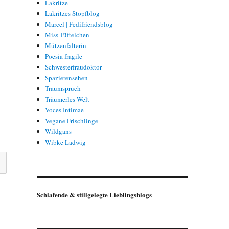
Lakritze
Lakritzes Stopfblog
Marcel | Fedifriendsblog
Miss Tüftelchen
Mützenfalterin
Poesia fragile
Schwesterfraudoktor
Spazierensehen
Traumspruch
Träumerles Welt
Voces Intimae
Vegane Frischlinge
Wildgans
Wibke Ladwig
Schlafende & stillgelegte Lieblingsblogs