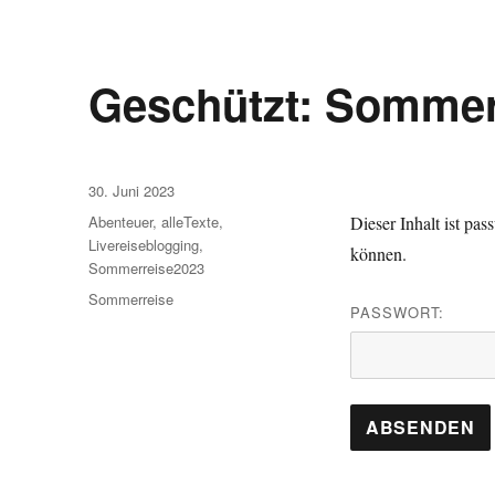
Geschützt: Sommer
Veröffentlicht
30. Juni 2023
am
Kategorien
Abenteuer
,
alleTexte
,
Dieser Inhalt ist pa
Livereiseblogging
,
können.
Sommerreise2023
Schlagwörter
Sommerreise
PASSWORT: