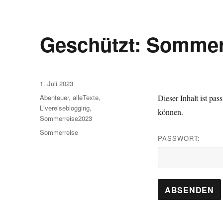
Geschützt: Sommer
Veröffentlicht
1. Juli 2023
am
Kategorien
Abenteuer
,
alleTexte
,
Dieser Inhalt ist pa
Livereiseblogging
,
können.
Sommerreise2023
Schlagwörter
Sommerreise
PASSWORT: