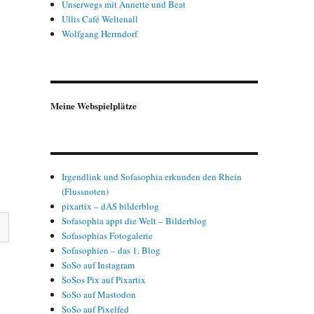
Unserwegs mit Annette und Beat
Ullis Café Weltenall
Wolfgang Herrndorf
Meine Webspielplätze
Irgendlink und Sofasophia erkunden den Rhein
(Flussnoten)
pixartix – dAS bilderblog
Sofasophia appt die Welt – Bilderblog
Sofasophias Fotogalerie
Sofasophien – das 1. Blog
SoSo auf Instagram
SoSos Pix auf Pixartix
SoSo auf Mastodon
SoSo auf Pixelfed