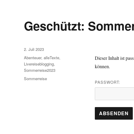
Geschützt: Sommerr
Veröffentlicht
2. Juli 2023
am
Kategorien
Abenteuer
,
alleTexte
,
Dieser Inhalt ist pa
Livereiseblogging
,
können.
Sommerreise2023
Schlagwörter
Sommerreise
PASSWORT: