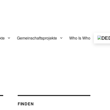
kte
Gemeinschaftsprojekte
Who Is Who
FINDEN