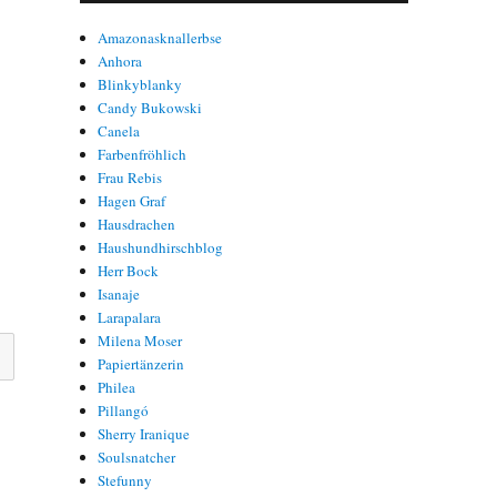
Amazonasknallerbse
Anhora
Blinkyblanky
Candy Bukowski
Canela
Farbenfröhlich
Frau Rebis
Hagen Graf
Hausdrachen
Haushundhirschblog
Herr Bock
Isanaje
Larapalara
Milena Moser
Papiertänzerin
Philea
Pillangó
Sherry Iranique
Soulsnatcher
Stefunny