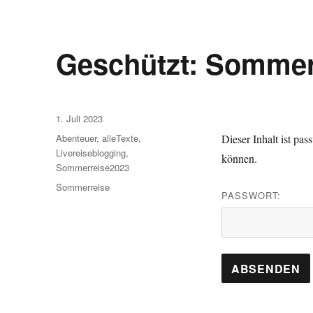
Geschützt: Sommer
Veröffentlicht
1. Juli 2023
am
Kategorien
Abenteuer
,
alleTexte
,
Dieser Inhalt ist pa
Livereiseblogging
,
können.
Sommerreise2023
Schlagwörter
Sommerreise
PASSWORT: