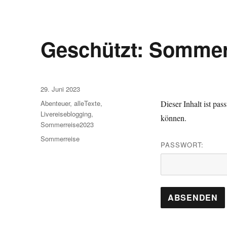
Geschützt: Sommer
Veröffentlicht
29. Juni 2023
am
Kategorien
Abenteuer
,
alleTexte
,
Dieser Inhalt ist pa
Livereiseblogging
,
können.
Sommerreise2023
Schlagwörter
Sommerreise
PASSWORT: