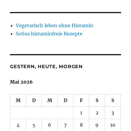
Vegetarisch leben ohne Histamin
SoSos histaminfreie Rezepte
GESTERN, HEUTE, MORGEN
Mai 2026
M
D
M
D
F
S
S
1
2
3
4
5
6
7
8
9
10