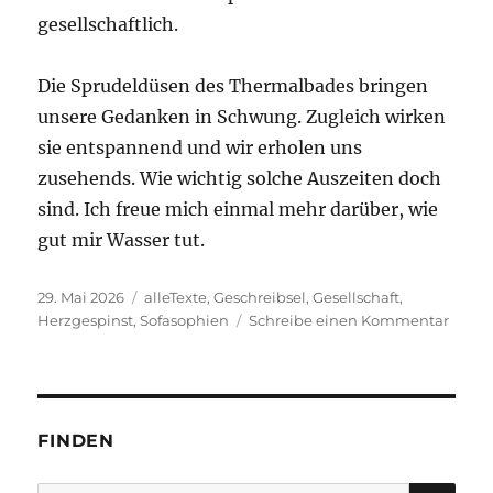
gesellschaftlich.
Die Sprudeldüsen des Thermalbades bringen
unsere Gedanken in Schwung. Zugleich wirken
sie entspannend und wir erholen uns
zusehends. Wie wichtig solche Auszeiten doch
sind. Ich freue mich einmal mehr darüber, wie
gut mir Wasser tut.
Veröffentlicht
Kategorien
29. Mai 2026
alleTexte
,
Geschreibsel
,
Gesellschaft
,
am
zu
Herzgespinst
,
Sofasophien
Schreibe einen Kommentar
Was
fehlt?
FINDEN
SU