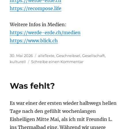
https://werde-erde.ch
https://recompose.life
Weitere Infos in Medien:
https://werde-erde.ch/medien
https://www.blick.ch
Veröffentlicht
Kategorien
30. Mai 2026
alleTexte
,
Geschreibsel
,
Gesellschaft
,
am
zu
kulturell
Schreibe einen Kommentar
Wieder
Erde
werden,
Was fehlt?
eines
Tages
…
Es war einer der ersten wieder halbwegs hellen
Tage nach den gefühlt wochenlangen
Eisheiligen Mitte Mai, als ich mit Freundin L.
ins Thermalbad ging. Während wir unsere