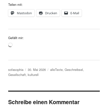
Teilen mit:
Mastodon
Drucken
E-Mail
Gefällt mir:
Wird
geladen …
Autor
Veröffentlicht
Kategorien
sofasophia
30. Mai 2026
alleTexte
,
Geschreibsel
,
am
Gesellschaft
,
kulturell
Schreibe einen Kommentar