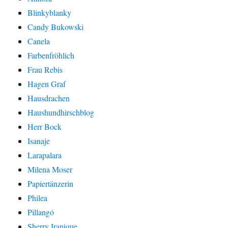
Blinkyblanky
Candy Bukowski
Canela
Farbenfröhlich
Frau Rebis
Hagen Graf
Hausdrachen
Haushundhirschblog
Herr Bock
Isanaje
Larapalara
Milena Moser
Papiertänzerin
Philea
Pillangó
Sherry Iranique