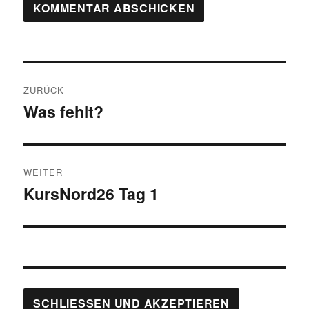
Beitragsnavigation
ZURÜCK
Was fehlt?
Vorheriger
Beitrag:
WEITER
KursNord26 Tag 1
Nächster
Beitrag: