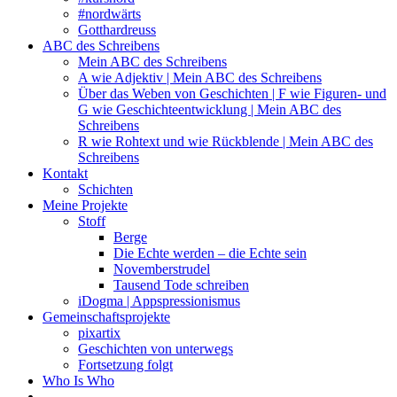
#nordwärts
Gotthardreuss
ABC des Schreibens
Mein ABC des Schreibens
A wie Adjektiv | Mein ABC des Schreibens
Über das Weben von Geschichten | F wie Figuren- und
G wie Geschichteentwicklung | Mein ABC des
Schreibens
R wie Rohtext und wie Rückblende | Mein ABC des
Schreibens
Kontakt
Schichten
Meine Projekte
Stoff
Berge
Die Echte werden – die Echte sein
Novemberstrudel
Tausend Tode schreiben
iDogma | Appspressionismus
Gemeinschaftsprojekte
pixartix
Geschichten von unterwegs
Fortsetzung folgt
Who Is Who