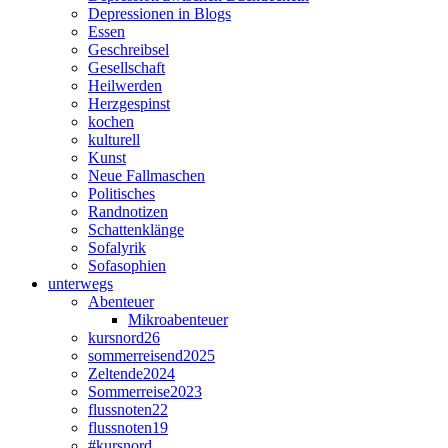
Depressionen in Blogs
Essen
Geschreibsel
Gesellschaft
Heilwerden
Herzgespinst
kochen
kulturell
Kunst
Neue Fallmaschen
Politisches
Randnotizen
Schattenklänge
Sofalyrik
Sofasophien
unterwegs
Abenteuer
Mikroabenteuer
kursnord26
sommerreisend2025
Zeltende2024
Sommerreise2023
flussnoten22
flussnoten19
#kursnord