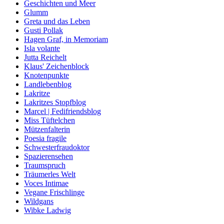
Geschichten und Meer
Glumm
Greta und das Leben
Gusti Pollak
Hagen Graf, in Memoriam
Isla volante
Jutta Reichelt
Klaus' Zeichenblock
Knotenpunkte
Landlebenblog
Lakritze
Lakritzes Stopfblog
Marcel | Fedifriendsblog
Miss Tüftelchen
Mützenfalterin
Poesia fragile
Schwesterfraudoktor
Spazierensehen
Traumspruch
Träumerles Welt
Voces Intimae
Vegane Frischlinge
Wildgans
Wibke Ladwig