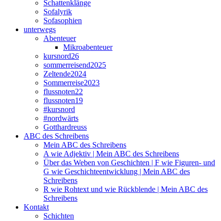
Schattenklänge
Sofalyrik
Sofasophien
unterwegs
Abenteuer
Mikroabenteuer
kursnord26
sommerreisend2025
Zeltende2024
Sommerreise2023
flussnoten22
flussnoten19
#kursnord
#nordwärts
Gotthardreuss
ABC des Schreibens
Mein ABC des Schreibens
A wie Adjektiv | Mein ABC des Schreibens
Über das Weben von Geschichten | F wie Figuren- und
G wie Geschichteentwicklung | Mein ABC des
Schreibens
R wie Rohtext und wie Rückblende | Mein ABC des
Schreibens
Kontakt
Schichten