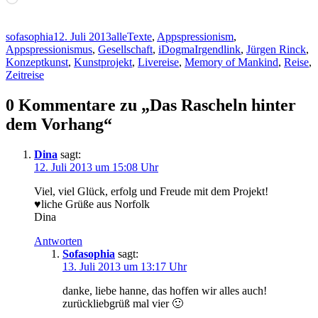
geladen …
Autor
Veröffentlicht
Kategorien
sofasophia
12. Juli 2013
alleTexte
,
Appspressionism
,
am
Schlagwörter
Appspressionismus
,
Gesellschaft
,
iDogma
Irgendlink
,
Jürgen Rinck
,
Konzeptkunst
,
Kunstprojekt
,
Livereise
,
Memory of Mankind
,
Reise
,
Zeitreise
0 Kommentare zu „Das Rascheln hinter
dem Vorhang“
Dina
sagt:
12. Juli 2013 um 15:08 Uhr
Viel, viel Glück, erfolg und Freude mit dem Projekt!
♥liche Grüße aus Norfolk
Dina
Antworten
Sofasophia
sagt:
13. Juli 2013 um 13:17 Uhr
danke, liebe hanne, das hoffen wir alles auch!
zurückliebgrüß mal vier 🙂