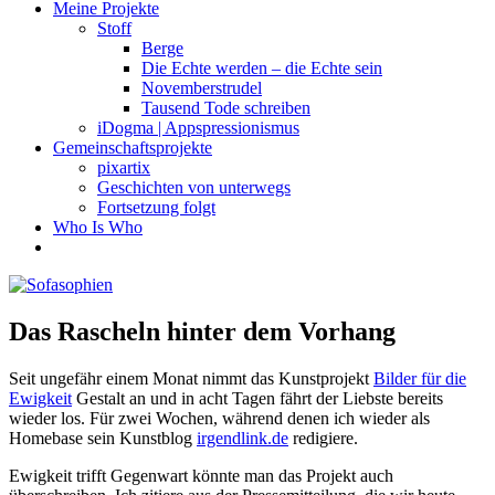
Meine Projekte
Stoff
Berge
Die Echte werden – die Echte sein
Novemberstrudel
Tausend Tode schreiben
iDogma | Appspressionismus
Gemeinschaftsprojekte
pixartix
Geschichten von unterwegs
Fortsetzung folgt
Who Is Who
Das Rascheln hinter dem Vorhang
Seit ungefähr einem Monat nimmt das Kunstprojekt
Bilder für die
Ewigkeit
Gestalt an und in acht Tagen fährt der Liebste bereits
wieder los. Für zwei Wochen, während denen ich wieder als
Homebase sein Kunstblog
irgendlink.de
redigiere.
Ewigkeit trifft Gegenwart könnte man das Projekt auch