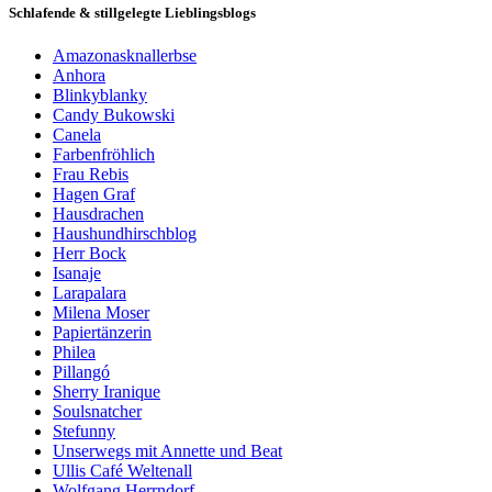
Schlafende & stillgelegte Lieblingsblogs
Amazonasknallerbse
Anhora
Blinkyblanky
Candy Bukowski
Canela
Farbenfröhlich
Frau Rebis
Hagen Graf
Hausdrachen
Haushundhirschblog
Herr Bock
Isanaje
Larapalara
Milena Moser
Papiertänzerin
Philea
Pillangó
Sherry Iranique
Soulsnatcher
Stefunny
Unserwegs mit Annette und Beat
Ullis Café Weltenall
Wolfgang Herrndorf