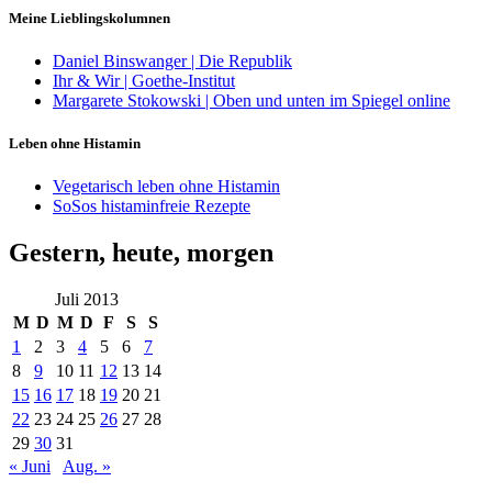
Meine Lieblingskolumnen
Daniel Binswanger | Die Republik
Ihr & Wir | Goethe-Institut
Margarete Stokowski | Oben und unten im Spiegel online
Leben ohne Histamin
Vegetarisch leben ohne Histamin
SoSos histaminfreie Rezepte
Gestern, heute, morgen
Juli 2013
M
D
M
D
F
S
S
1
2
3
4
5
6
7
8
9
10
11
12
13
14
15
16
17
18
19
20
21
22
23
24
25
26
27
28
29
30
31
« Juni
Aug. »