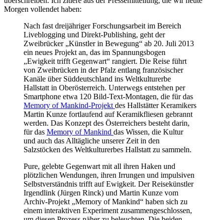
überschreiben. Ich zitiere aus der Pressemitteilung, die wir heute
Morgen vollendet haben:
Nach fast dreijähriger Forschungsarbeit im Bereich
Liveblogging und Direkt-Publishing, geht der
Zweibrücker „Künstler in Bewegung“ ab 20. Juli 2013
ein neues Projekt an, das im Spannungsbogen
„Ewigkeit trifft Gegenwart“ rangiert. Die Reise führt
von Zweibrücken in der Pfalz entlang französischer
Kanäle über Süddeutschland ins Weltkulturerbe
Hallstatt in Oberösterreich. Unterwegs entstehen per
Smartphone etwa 120 Bild-Text-Montagen, die für das
Memory of Mankind-Projekt
des Hallstätter Keramikers
Martin Kunze fortlaufend auf Keramikfliesen gebrannt
werden. Das Konzept des Österreichers besteht darin,
für das
Memory of Mankind
das Wissen, die Kultur
und auch das Alltägliche unserer Zeit in den
Salzstöcken des Weltkulturerbes Hallstatt zu sammeln.
Pure, gelebte Gegenwart mit all ihren Haken und
plötzlichen Wendungen, ihren Irrungen und impulsiven
Selbstverständnis trifft auf Ewigkeit. Der Reisekünstler
Irgendlink (Jürgen Rinck) und Martin Kunze vom
Archiv-Projekt „Memory of Mankind“ haben sich zu
einem interaktiven Experiment zusammengeschlossen,
um diesen Prozess näher zu beleuchten. Die beiden