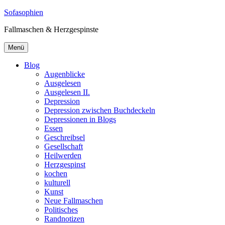
Zum
Sofasophien
Inhalt
Fallmaschen & Herzgespinste
springen
Menü
Blog
Augenblicke
Ausgelesen
Ausgelesen II.
Depression
Depression zwischen Buchdeckeln
Depressionen in Blogs
Essen
Geschreibsel
Gesellschaft
Heilwerden
Herzgespinst
kochen
kulturell
Kunst
Neue Fallmaschen
Politisches
Randnotizen