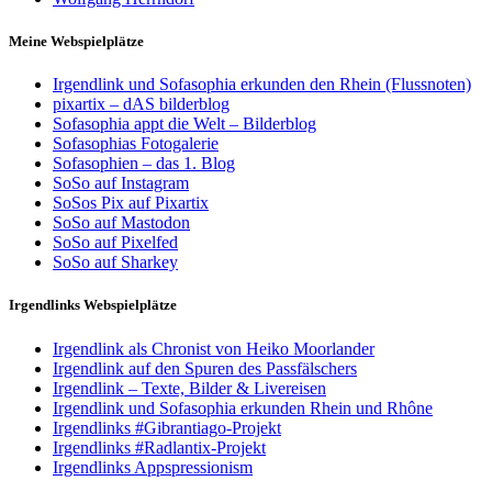
Meine Webspielplätze
Irgendlink und Sofasophia erkunden den Rhein (Flussnoten)
pixartix – dAS bilderblog
Sofasophia appt die Welt – Bilderblog
Sofasophias Fotogalerie
Sofasophien – das 1. Blog
SoSo auf Instagram
SoSos Pix auf Pixartix
SoSo auf Mastodon
SoSo auf Pixelfed
SoSo auf Sharkey
Irgendlinks Webspielplätze
Irgendlink als Chronist von Heiko Moorlander
Irgendlink auf den Spuren des Passfälschers
Irgendlink – Texte, Bilder & Livereisen
Irgendlink und Sofasophia erkunden Rhein und Rhône
Irgendlinks #Gibrantiago-Projekt
Irgendlinks #Radlantix-Projekt
Irgendlinks Appspressionism