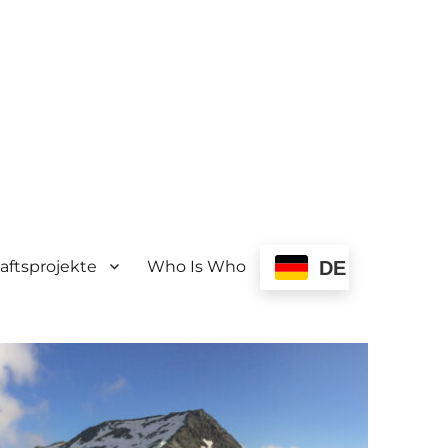
ftsprojekte
Who Is Who
DE