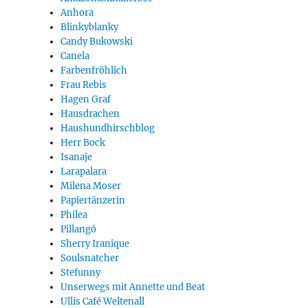
Anhora
Blinkyblanky
Candy Bukowski
Canela
Farbenfröhlich
Frau Rebis
Hagen Graf
Hausdrachen
Haushundhirschblog
Herr Bock
Isanaje
Larapalara
Milena Moser
Papiertänzerin
Philea
Pillangó
Sherry Iranique
Soulsnatcher
Stefunny
Unserwegs mit Annette und Beat
Ullis Café Weltenall