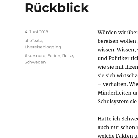
Rückblick
Veröffentlicht
4. Juni 2018
Würden wir über
am
Kategorien
alleTexte
,
bereisen wollen,
Livereiseblogging
wissen. Wissen, 
Schlagwörter
#kursnord
,
Ferien
,
Reise
,
und Politiker ti
Schweden
wie sie mit ihr
sie sich wirtsch
– verhalten. Wi
Minderheiten umg
Schulsystem sie
Hätte ich Schwed
auch nur schon m
welche Fakten u