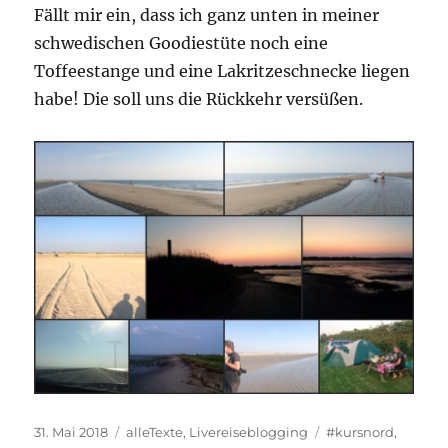
Fällt mir ein, dass ich ganz unten in meiner
schwedischen Goodiestüte noch eine
Toffeestange und eine Lakritzeschnecke liegen
habe! Die soll uns die Rückkehr versüßen.
Veröffentlicht
Kategorien
Schlagwörter
31. Mai 2018
alleTexte
,
Livereiseblogging
#kursnord
,