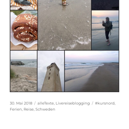
Veröffentlicht
Kategorien
Schlagwörter
30. Mai 2018
alleTexte
,
Livereiseblogging
#kursnord
,
am
Ferien
,
Reise
,
Schweden