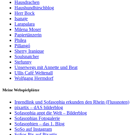
Hausdrachen
Haushundhirschblog
Herr Bock
Isanaje
Larapalara
Milena Moser
Papiertänzerin
Philea
Pillangó
Sherry Iranique
Soulsnatcher
Stefunny
Unserwegs mit Annette und Beat
Ullis Café Weltenall
Wolfgang Herrndorf
Meine Webspielplätze
Irgendlink und Sofasophia erkunden den Rhein (Flussnoten)
pixartix – dAS bilderblog
Sofasophia appt die Welt – Bilderblog
Sofasophias Fotogalerie
Sofasophien – das 1. Blog
SoSo auf Instagram
SoSos Pix auf Pixartix