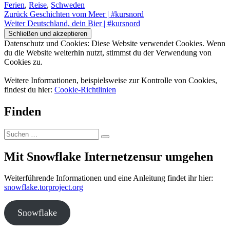
am
Ferien
,
Reise
,
Schweden
Beitragsnavigation
Vorheriger
Zurück
Geschichten vom Meer | #kursnord
Nächster
Beitrag:
Weiter
Deutschland, dein Bier | #kursnord
Beitrag:
Datenschutz und Cookies: Diese Website verwendet Cookies. Wenn
du die Website weiterhin nutzt, stimmst du der Verwendung von
Cookies zu.
Weitere Informationen, beispielsweise zur Kontrolle von Cookies,
findest du hier:
Cookie-Richtlinien
Finden
Suchen
Suchen
nach:
Mit Snowflake Internetzensur umgehen
Weiterführende Informationen und eine Anleitung findet ihr hier:
snowflake.torproject.org
Snowflake