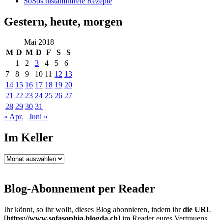
SoSos histaminfreie Rezepte
Gestern, heute, morgen
Mai 2018
M
D
M
D
F
S
S
1
2
3
4
5
6
7
8
9
10
11
12
13
14
15
16
17
18
19
20
21
22
23
24
25
26
27
28
29
30
31
« Apr.
Juni »
Im Keller
Im
Keller
Blog-Abonnement per Reader
Ihr könnt, so ihr wollt, dieses Blog abonnieren, indem ihr
die URL
[
https://www.sofasophia.blogda.ch
] im Reader eures Vertrauens