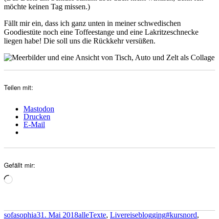
möchte keinen Tag missen.)
Fällt mir ein, dass ich ganz unten in meiner schwedischen
Goodiestüte noch eine Toffeestange und eine Lakritzeschnecke
liegen habe! Die soll uns die Rückkehr versüßen.
Teilen mit:
Mastodon
Drucken
E-Mail
Gefällt mir:
Wird
geladen …
Autor
Veröffentlicht
Kategorien
Schlagwörter
sofasophia
31. Mai 2018
alleTexte
,
Livereiseblogging
#kursnord
,