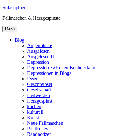
Zum
Sofasophien
Inhalt
Fallmaschen & Herzgespinste
springen
Menü
Blog
Augenblicke
Ausgelesen
Ausgelesen II.
Depression
Depression zwischen Buchdeckeln
Depressionen in Blogs
Essen
Geschreibsel
Gesellschaft
Heilwerden
Herzgespinst
kochen
kulturell
Kunst
Neue Fallmaschen
Politisches
Randnotizen