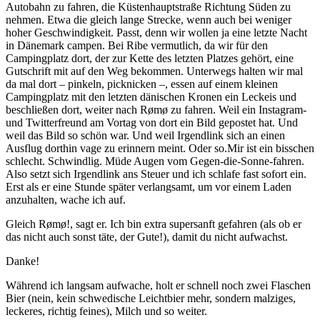
Autobahn zu fahren, die Küstenhauptstraße Richtung Süden zu
nehmen. Etwa die gleich lange Strecke, wenn auch bei weniger
hoher Geschwindigkeit. Passt, denn wir wollen ja eine letzte Nacht
in Dänemark campen. Bei Ribe vermutlich, da wir für den
Campingplatz dort, der zur Kette des letzten Platzes gehört, eine
Gutschrift mit auf den Weg bekommen. Unterwegs halten wir mal
da mal dort – pinkeln, picknicken –, essen auf einem kleinen
Campingplatz mit den letzten dänischen Kronen ein Leckeis und
beschließen dort, weiter nach Rømø zu fahren. Weil ein Instagram-
und Twitterfreund am Vortag von dort ein Bild gepostet hat. Und
weil das Bild so schön war. Und weil Irgendlink sich an einen
Ausflug dorthin vage zu erinnern meint. Oder so.Mir ist ein bisschen
schlecht. Schwindlig. Müde Augen vom Gegen-die-Sonne-fahren.
Also setzt sich Irgendlink ans Steuer und ich schlafe fast sofort ein.
Erst als er eine Stunde später verlangsamt, um vor einem Laden
anzuhalten, wache ich auf.
Gleich Rømø!, sagt er. Ich bin extra supersanft gefahren (als ob er
das nicht auch sonst täte, der Gute!), damit du nicht aufwachst.
Danke!
Während ich langsam aufwache, holt er schnell noch zwei Flaschen
Bier (nein, kein schwedische Leichtbier mehr, sondern malziges,
leckeres, richtig feines), Milch und so weiter.