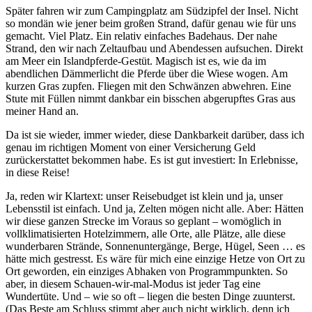
Später fahren wir zum Campingplatz am Südzipfel der Insel. Nicht
so mondän wie jener beim großen Strand, dafür genau wie für uns
gemacht. Viel Platz. Ein relativ einfaches Badehaus. Der nahe
Strand, den wir nach Zeltaufbau und Abendessen aufsuchen. Direkt
am Meer ein Islandpferde-Gestüt. Magisch ist es, wie da im
abendlichen Dämmerlicht die Pferde über die Wiese wogen. Am
kurzen Gras zupfen. Fliegen mit den Schwänzen abwehren. Eine
Stute mit Füllen nimmt dankbar ein bisschen abgerupftes Gras aus
meiner Hand an.
Da ist sie wieder, immer wieder, diese Dankbarkeit darüber, dass ich
genau im richtigen Moment von einer Versicherung Geld
zurückerstattet bekommen habe. Es ist gut investiert: In Erlebnisse,
in diese Reise!
Ja, reden wir Klartext: unser Reisebudget ist klein und ja, unser
Lebensstil ist einfach. Und ja, Zelten mögen nicht alle. Aber: Hätten
wir diese ganzen Strecke im Voraus so geplant – womöglich in
vollklimatisierten Hotelzimmern, alle Orte, alle Plätze, alle diese
wunderbaren Strände, Sonnenuntergänge, Berge, Hügel, Seen … es
hätte mich gestresst. Es wäre für mich eine einzige Hetze von Ort zu
Ort geworden, ein einziges Abhaken von Programmpunkten. So
aber, in diesem Schauen-wir-mal-Modus ist jeder Tag eine
Wundertüte. Und – wie so oft – liegen die besten Dinge zuunterst.
(Das Beste am Schluss stimmt aber auch nicht wirklich, denn ich