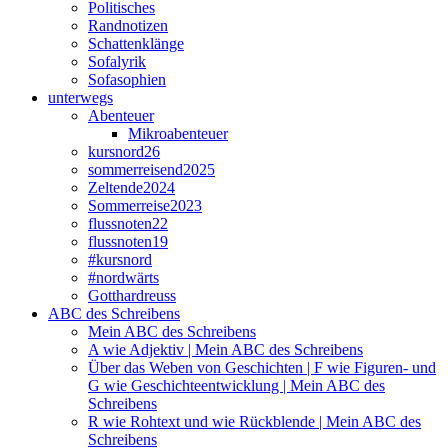
Politisches
Randnotizen
Schattenklänge
Sofalyrik
Sofasophien
unterwegs
Abenteuer
Mikroabenteuer
kursnord26
sommerreisend2025
Zeltende2024
Sommerreise2023
flussnoten22
flussnoten19
#kursnord
#nordwärts
Gotthardreuss
ABC des Schreibens
Mein ABC des Schreibens
A wie Adjektiv | Mein ABC des Schreibens
Über das Weben von Geschichten | F wie Figuren- und
G wie Geschichteentwicklung | Mein ABC des
Schreibens
R wie Rohtext und wie Rückblende | Mein ABC des
Schreibens