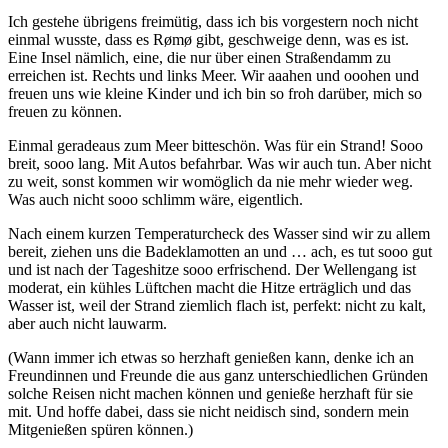
Ich gestehe übrigens freimütig, dass ich bis vorgestern noch nicht
einmal wusste, dass es Rømø gibt, geschweige denn, was es ist.
Eine Insel nämlich, eine, die nur über einen Straßendamm zu
erreichen ist. Rechts und links Meer. Wir aaahen und ooohen und
freuen uns wie kleine Kinder und ich bin so froh darüber, mich so
freuen zu können.
Einmal geradeaus zum Meer bitteschön. Was für ein Strand! Sooo
breit, sooo lang. Mit Autos befahrbar. Was wir auch tun. Aber nicht
zu weit, sonst kommen wir womöglich da nie mehr wieder weg.
Was auch nicht sooo schlimm wäre, eigentlich.
Nach einem kurzen Temperaturcheck des Wasser sind wir zu allem
bereit, ziehen uns die Badeklamotten an und … ach, es tut sooo gut
und ist nach der Tageshitze sooo erfrischend. Der Wellengang ist
moderat, ein kühles Lüftchen macht die Hitze erträglich und das
Wasser ist, weil der Strand ziemlich flach ist, perfekt: nicht zu kalt,
aber auch nicht lauwarm.
(Wann immer ich etwas so herzhaft genießen kann, denke ich an
Freundinnen und Freunde die aus ganz unterschiedlichen Gründen
solche Reisen nicht machen können und genieße herzhaft für sie
mit. Und hoffe dabei, dass sie nicht neidisch sind, sondern mein
Mitgenießen spüren können.)