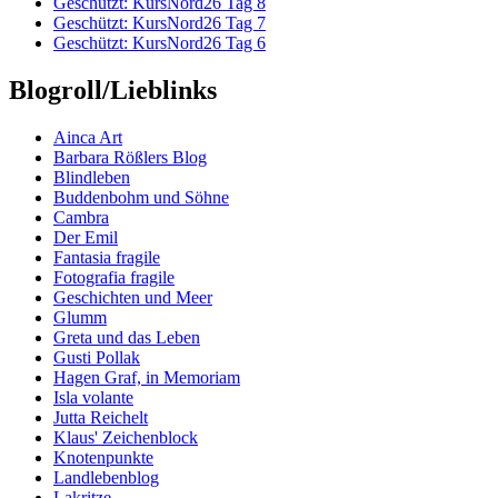
Geschützt: KursNord26 Tag 8
Geschützt: KursNord26 Tag 7
Geschützt: KursNord26 Tag 6
Blogroll/Lieblinks
Ainca Art
Barbara Rößlers Blog
Blindleben
Buddenbohm und Söhne
Cambra
Der Emil
Fantasia fragile
Fotografia fragile
Geschichten und Meer
Glumm
Greta und das Leben
Gusti Pollak
Hagen Graf, in Memoriam
Isla volante
Jutta Reichelt
Klaus' Zeichenblock
Knotenpunkte
Landlebenblog
Lakritze