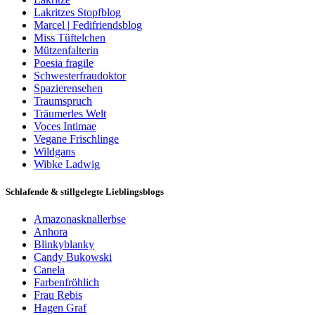
Lakritzes Stopfblog
Marcel | Fedifriendsblog
Miss Tüftelchen
Mützenfalterin
Poesia fragile
Schwesterfraudoktor
Spazierensehen
Traumspruch
Träumerles Welt
Voces Intimae
Vegane Frischlinge
Wildgans
Wibke Ladwig
Schlafende & stillgelegte Lieblingsblogs
Amazonasknallerbse
Anhora
Blinkyblanky
Candy Bukowski
Canela
Farbenfröhlich
Frau Rebis
Hagen Graf