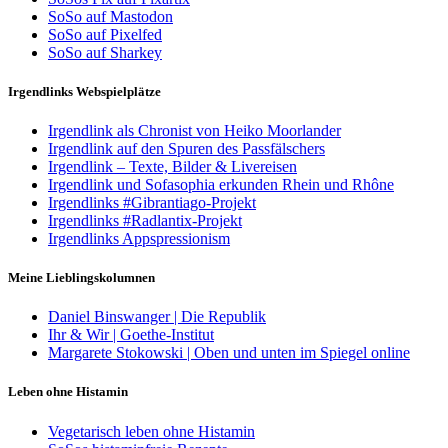
SoSo auf Mastodon
SoSo auf Pixelfed
SoSo auf Sharkey
Irgendlinks Webspielplätze
Irgendlink als Chronist von Heiko Moorlander
Irgendlink auf den Spuren des Passfälschers
Irgendlink – Texte, Bilder & Livereisen
Irgendlink und Sofasophia erkunden Rhein und Rhône
Irgendlinks #Gibrantiago-Projekt
Irgendlinks #Radlantix-Projekt
Irgendlinks Appspressionism
Meine Lieblingskolumnen
Daniel Binswanger | Die Republik
Ihr & Wir | Goethe-Institut
Margarete Stokowski | Oben und unten im Spiegel online
Leben ohne Histamin
Vegetarisch leben ohne Histamin