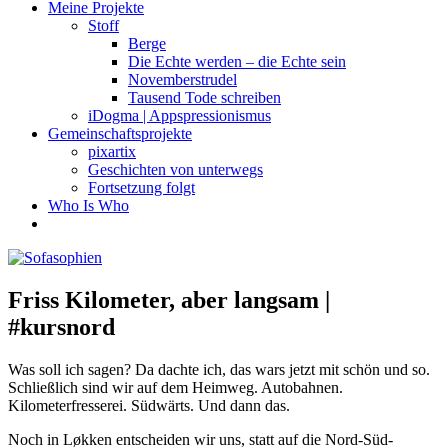
Meine Projekte
Stoff
Berge
Die Echte werden – die Echte sein
Novemberstrudel
Tausend Tode schreiben
iDogma | Appspressionismus
Gemeinschaftsprojekte
pixartix
Geschichten von unterwegs
Fortsetzung folgt
Who Is Who
Friss Kilometer, aber langsam |
#kursnord
Was soll ich sagen? Da dachte ich, das wars jetzt mit schön und so.
Schließlich sind wir auf dem Heimweg. Autobahnen.
Kilometerfresserei. Südwärts. Und dann das.
Noch in Løkken entscheiden wir uns, statt auf die Nord-Süd-