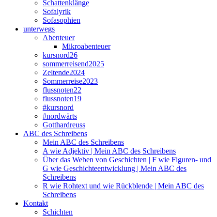
Schattenklänge
Sofalyrik
Sofasophien
unterwegs
Abenteuer
Mikroabenteuer
kursnord26
sommerreisend2025
Zeltende2024
Sommerreise2023
flussnoten22
flussnoten19
#kursnord
#nordwärts
Gotthardreuss
ABC des Schreibens
Mein ABC des Schreibens
A wie Adjektiv | Mein ABC des Schreibens
Über das Weben von Geschichten | F wie Figuren- und
G wie Geschichteentwicklung | Mein ABC des
Schreibens
R wie Rohtext und wie Rückblende | Mein ABC des
Schreibens
Kontakt
Schichten