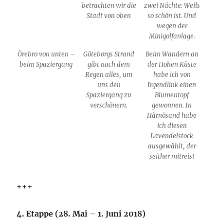
betrachten wir die
zwei Nächte: Weils
Stadt von oben
so schön ist. Und
wegen der
Minigolfanlage.
Örebro von unten –
Göteborgs Strand
Beim Wandern an
beim Spaziergang
gibt nach dem
der Hohen Küste
Regen alles, um
habe ich von
uns den
Irgendlink einen
Spaziergang zu
Blumentopf
verschönern.
gewonnen. In
Härnösand habe
ich diesen
Lavendelstock
ausgewählt, der
seither mitreist
+++
4. Etappe (28. Mai – 1. Juni 2018)