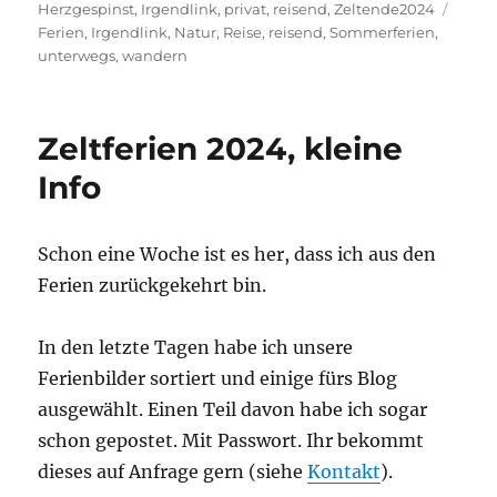
am
Schla
Herzgespinst
,
Irgendlink
,
privat
,
reisend
,
Zeltende2024
Ferien
,
Irgendlink
,
Natur
,
Reise
,
reisend
,
Sommerferien
,
unterwegs
,
wandern
Zeltferien 2024, kleine
Info
Schon eine Woche ist es her, dass ich aus den
Ferien zurückgekehrt bin.
In den letzte Tagen habe ich unsere
Ferienbilder sortiert und einige fürs Blog
ausgewählt. Einen Teil davon habe ich sogar
schon gepostet. Mit Passwort. Ihr bekommt
dieses auf Anfrage gern (siehe
Kontakt
).