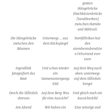
großen
Hängebrücke
(Hochküstenbrücke
[Sandöverken]
zwischen Hornön
und Mörtsal)
Die Hängebrücke
Unterwegs … aus
Norrfällviken hat
zwischen den
dem Rückspiegel
den
Bäumen
atemberaubendste
n Felsstrand ever
seen
Irgendlink
Und schon wieder
Auf dem Weg nach
fotografiert das
ein
oben: unterwegs
Boot
Sonnenuntergangs
auf dem Slåttdals
bild
berget
Durch die Slåttdals
Auf dem Berg: Was
Und gleich noch ein
skrevan
für eine Aussicht!
Aussichtsbild
Am Abend
Wir haben ein
Eine winzige und