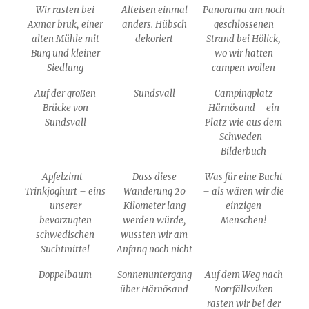
Wir rasten bei
Alteisen einmal
Panorama am noch
Axmar bruk, einer
anders. Hübsch
geschlossenen
alten Mühle mit
dekoriert
Strand bei Hölick,
Burg und kleiner
wo wir hatten
Siedlung
campen wollen
Auf der großen
Sundsvall
Campingplatz
Brücke von
Härnösand – ein
Sundsvall
Platz wie aus dem
Schweden-
Bilderbuch
Apfelzimt-
Dass diese
Was für eine Bucht
Trinkjoghurt – eins
Wanderung 20
– als wären wir die
unserer
Kilometer lang
einzigen
bevorzugten
werden würde,
Menschen!
schwedischen
wussten wir am
Suchtmittel
Anfang noch nicht
Doppelbaum
Sonnenuntergang
Auf dem Weg nach
über Härnösand
Norrfällsviken
rasten wir bei der