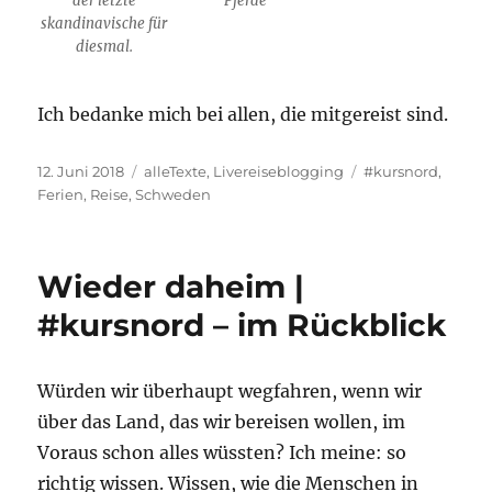
der letzte
Pferde
skandinavische für
diesmal.
Ich bedanke mich bei allen, die mitgereist sind.
Veröffentlicht
Kategorien
Schlagwörter
12. Juni 2018
alleTexte
,
Livereiseblogging
#kursnord
,
am
Ferien
,
Reise
,
Schweden
Wieder daheim |
#kursnord – im Rückblick
Würden wir überhaupt wegfahren, wenn wir
über das Land, das wir bereisen wollen, im
Voraus schon alles wüssten? Ich meine: so
richtig wissen. Wissen, wie die Menschen in