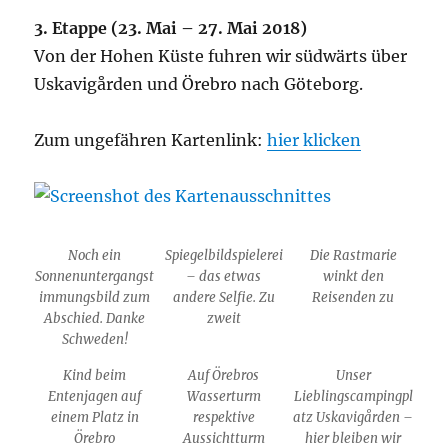
3. Etappe (23. Mai – 27. Mai 2018)
Von der Hohen Küste fuhren wir südwärts über
Uskavigården und Örebro nach Göteborg.
Zum ungefähren Kartenlink:
hier klicken
Noch ein
Spiegelbildspielerei
Die Rastmarie
Sonnenuntergangst
– das etwas
winkt den
immungsbild zum
andere Selfie. Zu
Reisenden zu
Abschied. Danke
zweit
Schweden!
Kind beim
Auf Örebros
Unser
Entenjagen auf
Wasserturm
Lieblingscampingpl
einem Platz in
respektive
atz Uskavigården –
Örebro
Aussichtturm
hier bleiben wir