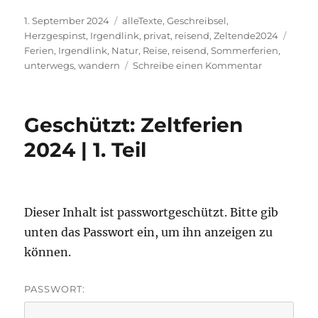
Veröffentlicht
Kategorien
1. September 2024
alleTexte
,
Geschreibsel
,
am
Schla
Herzgespinst
,
Irgendlink
,
privat
,
reisend
,
Zeltende2024
Ferien
,
Irgendlink
,
Natur
,
Reise
,
reisend
,
Sommerferien
,
zu
unterwegs
,
wandern
Schreibe einen Kommentar
Zeltferien
2024,
kleine
Geschützt: Zeltferien
Info
2024 | 1. Teil
Dieser Inhalt ist passwortgeschützt. Bitte gib
unten das Passwort ein, um ihn anzeigen zu
können.
PASSWORT: