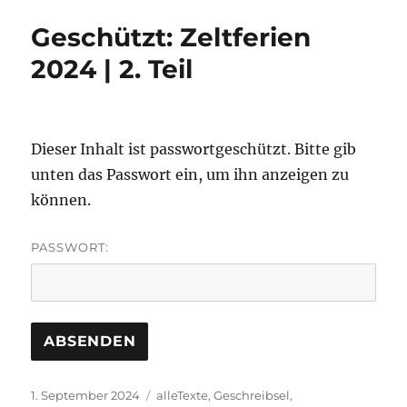
Geschützt: Zeltferien
2024 | 2. Teil
Dieser Inhalt ist passwortgeschützt. Bitte gib
unten das Passwort ein, um ihn anzeigen zu
können.
PASSWORT:
Veröffentlicht
Kategorien
1. September 2024
alleTexte
,
Geschreibsel
,