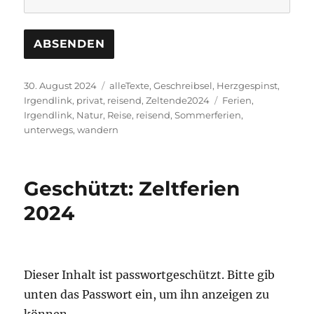
Veröffentlicht
Kategorien
30. August 2024
alleTexte
,
Geschreibsel
,
Herzgespinst
,
am
Schlagwörter
Irgendlink
,
privat
,
reisend
,
Zeltende2024
Ferien
,
Irgendlink
,
Natur
,
Reise
,
reisend
,
Sommerferien
,
unterwegs
,
wandern
Geschützt: Zeltferien
2024
Dieser Inhalt ist passwortgeschützt. Bitte gib
unten das Passwort ein, um ihn anzeigen zu
können.