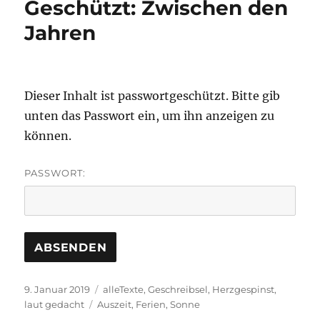
Geschützt: Zwischen den
ein
kleiner
Jahren
Rückblick
Dieser Inhalt ist passwortgeschützt. Bitte gib
unten das Passwort ein, um ihn anzeigen zu
können.
PASSWORT:
Veröffentlicht
Kategorien
9. Januar 2019
alleTexte
,
Geschreibsel
,
Herzgespinst
,
am
Schlagwörter
laut gedacht
Auszeit
,
Ferien
,
Sonne