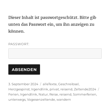
Dieser Inhalt ist passwortgeschützt. Bitte gib
unten das Passwort ein, um ihn anzeigen zu
können.
PASSWORT:
Veröffentlicht
Kategorien
3. September 2024
alleTexte
,
Geschreibsel
,
am
Schla
Herzgespinst
,
Irgendlink
,
privat
,
reisend
,
Zeltende2024
Ferien
,
Irgendlink
,
Natur
,
Reise
,
reisend
,
Sommerferien
,
unterwegs
,
Vogesenzeltende
,
wandern