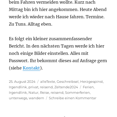
beim Fahren vermeiden wollte. Kurz nach
Mittag bin ich hier angekommen. Heute Abend
werde ich wieder nach Hause fahren. Termine.
Zu Tuns. Alltag eben.
Es folgt ein kleiner zusammenfassender
Bericht. In den nächsten Tagen werde ich hier
noch einige Bilder einstellen. Alles mit
Passwort. Ihr bekommt dieses auf Anfrage gern
(siehe
Kontakt
).
Veröffentlicht
Kategorien
25. August 2024
alleTexte
,
Geschreibsel
,
Herzgespinst
,
am
Schlagwörter
Irgendlink
,
privat
,
reisend
,
Zeltende2024
Ferien
,
Irgendlink
,
Natur
,
Reise
,
reisend
,
Sommerferien
,
zu
unterwegs
,
wandern
Schreibe einen Kommentar
Der
letzte
Ferientag,