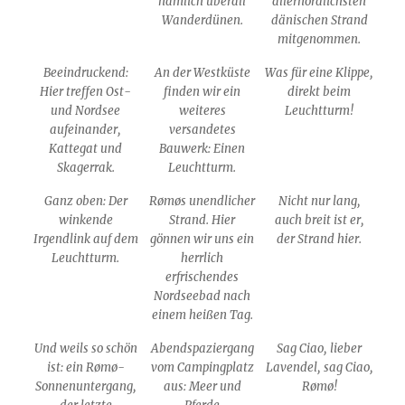
nämlich überall
allernördlichsten
Wanderdünen.
dänischen Strand
mitgenommen.
Beeindruckend:
An der Westküste
Was für eine Klippe,
Hier treffen Ost-
finden wir ein
direkt beim
und Nordsee
weiteres
Leuchtturm!
aufeinander,
versandetes
Kattegat und
Bauwerk: Einen
Skagerrak.
Leuchtturm.
Ganz oben: Der
Rømøs unendlicher
Nicht nur lang,
winkende
Strand. Hier
auch breit ist er,
Irgendlink auf dem
gönnen wir uns ein
der Strand hier.
Leuchtturm.
herrlich
erfrischendes
Nordseebad nach
einem heißen Tag.
Und weils so schön
Abendspaziergang
Sag Ciao, lieber
ist: ein Rømø-
vom Campingplatz
Lavendel, sag Ciao,
Sonnenuntergang,
aus: Meer und
Rømø!