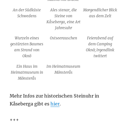
An der Südküste
Ales stenar, die
Morgendlicher Blick
Schwedens
Steine von
aus dem Zelt
Kåseberga, eine Art
Jahresuhr
Wurzeln eines
Ostseerauschen
Feierabend auf
gestürzten Baumes
dem Camping
am Strand von
Oknö; Irgendlink
Oknö
twittert
Ein Haus im
Im Heimatmuseum
Heimatmuseum in
Mönsterås
Mönsterås
Mehr Infos zur historischen Steinuhr in
Kåseberga gibt es
hier
.
+++