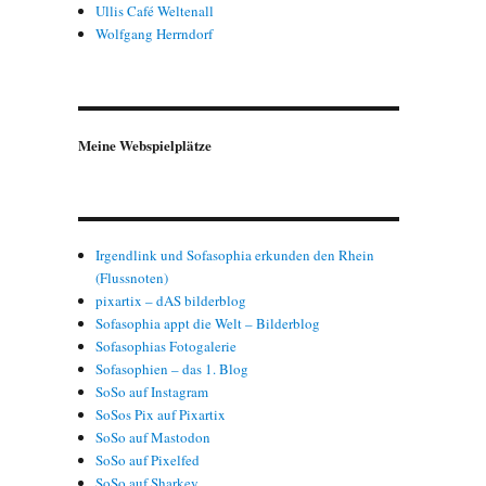
Ullis Café Weltenall
Wolfgang Herrndorf
Meine Webspielplätze
Irgendlink und Sofasophia erkunden den Rhein
(Flussnoten)
pixartix – dAS bilderblog
Sofasophia appt die Welt – Bilderblog
Sofasophias Fotogalerie
Sofasophien – das 1. Blog
SoSo auf Instagram
SoSos Pix auf Pixartix
SoSo auf Mastodon
SoSo auf Pixelfed
SoSo auf Sharkey