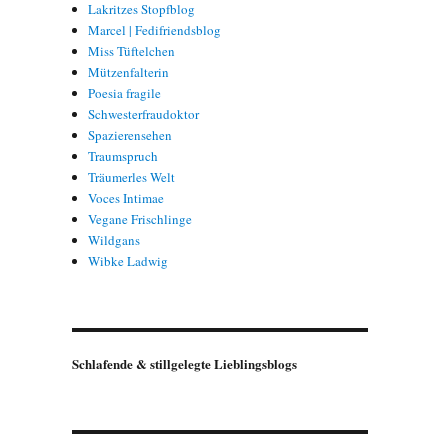
Lakritzes Stopfblog
Marcel | Fedifriendsblog
Miss Tüftelchen
Mützenfalterin
Poesia fragile
Schwesterfraudoktor
Spazierensehen
Traumspruch
Träumerles Welt
Voces Intimae
Vegane Frischlinge
Wildgans
Wibke Ladwig
Schlafende & stillgelegte Lieblingsblogs