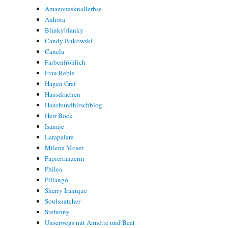
Amazonasknallerbse
Anhora
Blinkyblanky
Candy Bukowski
Canela
Farbenfröhlich
Frau Rebis
Hagen Graf
Hausdrachen
Haushundhirschblog
Herr Bock
Isanaje
Larapalara
Milena Moser
Papiertänzerin
Philea
Pillangó
Sherry Iranique
Soulsnatcher
Stefunny
Unserwegs mit Annette und Beat