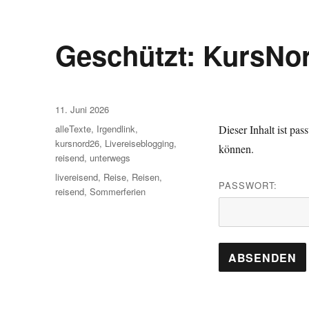
Geschützt: KursNo
Veröffentlicht
11. Juni 2026
am
Kategorien
alleTexte
,
Irgendlink
,
Dieser Inhalt ist pa
kursnord26
,
Livereiseblogging
,
können.
reisend
,
unterwegs
Schlagwörter
livereisend
,
Reise
,
Reisen
,
PASSWORT:
reisend
,
Sommerferien