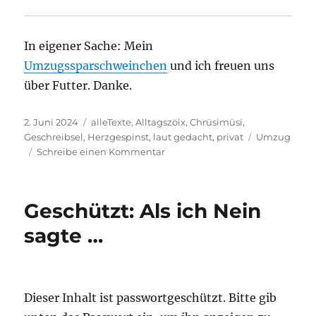
In eigener Sache: Mein
Umzugssparschweinchen
und ich freuen uns
über Futter. Danke.
Veröffentlicht
Kategorien
2. Juni 2024
alleTexte
,
Alltagszöix
,
Chrüsimüsi
,
am
Schlagwörte
Geschreibsel
,
Herzgespinst
,
laut gedacht
,
privat
Umzug
zu
Schreibe einen Kommentar
Ohne
Hoffnung
geht
Geschützt: Als ich Nein
irgendwie
gar
sagte …
nichts
Dieser Inhalt ist passwortgeschützt. Bitte gib