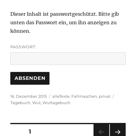
Dieser Inhalt ist passwortgeschützt. Bitte gib
unten das Passwort ein, um ihn anzeigen zu
können.
PASSWORT:
Veröffentlicht
Kategorien
Schlagwör
16. Dezember 2015
alleTexte
,
Fallmaschen
,
privat
am
Tagebuch
,
Wut
,
Wuttagebuch
Seitennummerierung
SEITE
1