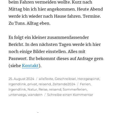
beim Fahren vermeiden wollte. Kurz nach
Mittag bin ich hier angekommen. Heute Abend
werde ich wieder nach Hause fahren. Termine.
Zu Tuns. Alltag eben.
Es folgt ein kleiner zusammenfassender
Bericht. In den nächsten Tagen werde ich hier
noch einige Bilder einstellen. Alles mit
Passwort. Ihr bekommt dieses auf Anfrage gern
(siehe
Kontakt
).
Veröffentlicht
Kategorien
25. August 2024
alleTexte
,
Geschreibsel
,
Herzgespinst
,
am
Schlagwörter
Irgendlink
,
privat
,
reisend
,
Zeltende2024
Ferien
,
Irgendlink
,
Natur
,
Reise
,
reisend
,
Sommerferien
,
zu
unterwegs
,
wandern
Schreibe einen Kommentar
Der
letzte
Ferientag,