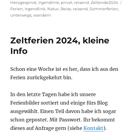
am
Schla
Herzgespinst
,
Irgendlink
,
privat
,
reisend
,
Zeltende2024
Ferien
,
Irgendlink
,
Natur
,
Reise
,
reisend
,
Sommerferien
,
unterwegs
,
wandern
Zeltferien 2024, kleine
Info
Schon eine Woche ist es her, dass ich aus den
Ferien zurückgekehrt bin.
In den letzte Tagen habe ich unsere
Ferienbilder sortiert und einige fürs Blog
ausgewählt. Einen Teil davon habe ich sogar
schon gepostet. Mit Passwort. Ihr bekommt
dieses auf Anfrage gern (siehe
Kontakt
).