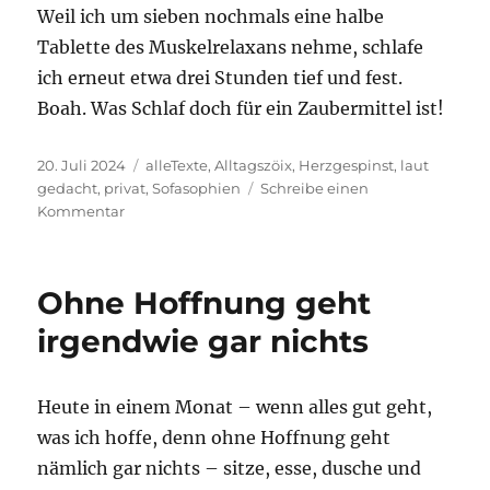
Weil ich um sieben nochmals eine halbe
Tablette des Muskelrelaxans nehme, schlafe
ich erneut etwa drei Stunden tief und fest.
Boah. Was Schlaf doch für ein Zaubermittel ist!
Veröffentlicht
Kategorien
20. Juli 2024
alleTexte
,
Alltagszöix
,
Herzgespinst
,
laut
am
gedacht
,
privat
,
Sofasophien
Schreibe einen
zu
Kommentar
Wenn
Liegen
weh
Ohne Hoffnung geht
tut
irgendwie gar nichts
Heute in einem Monat – wenn alles gut geht,
was ich hoffe, denn ohne Hoffnung geht
nämlich gar nichts – sitze, esse, dusche und