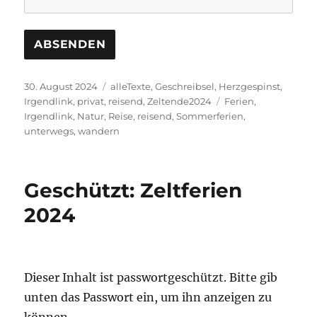
Veröffentlicht
Kategorien
30. August 2024
alleTexte
,
Geschreibsel
,
Herzgespinst
,
am
Schlagwörter
Irgendlink
,
privat
,
reisend
,
Zeltende2024
Ferien
,
Irgendlink
,
Natur
,
Reise
,
reisend
,
Sommerferien
,
unterwegs
,
wandern
Geschützt: Zeltferien
2024
Dieser Inhalt ist passwortgeschützt. Bitte gib
unten das Passwort ein, um ihn anzeigen zu
können.