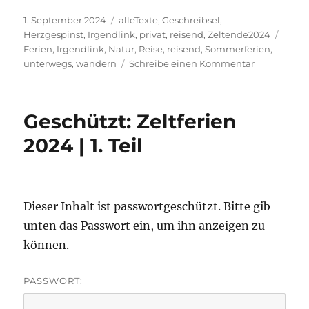
Veröffentlicht
Kategorien
1. September 2024
alleTexte
,
Geschreibsel
,
am
Schla
Herzgespinst
,
Irgendlink
,
privat
,
reisend
,
Zeltende2024
Ferien
,
Irgendlink
,
Natur
,
Reise
,
reisend
,
Sommerferien
,
zu
unterwegs
,
wandern
Schreibe einen Kommentar
Zeltferien
2024,
kleine
Geschützt: Zeltferien
Info
2024 | 1. Teil
Dieser Inhalt ist passwortgeschützt. Bitte gib
unten das Passwort ein, um ihn anzeigen zu
können.
PASSWORT: