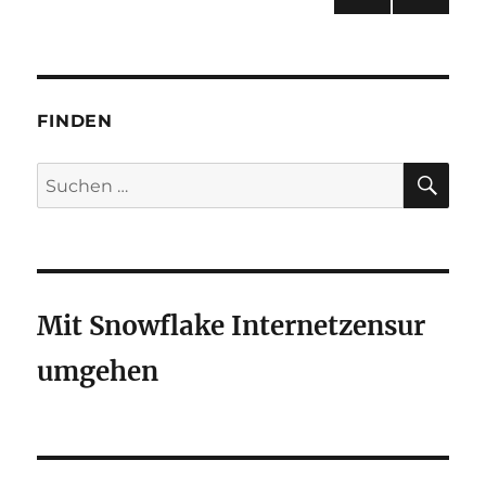
NÄC
der
HSTE
SEIT
Beiträge
E
FINDEN
SU
Suchen
nach:
Mit Snowflake Internetzensur
umgehen