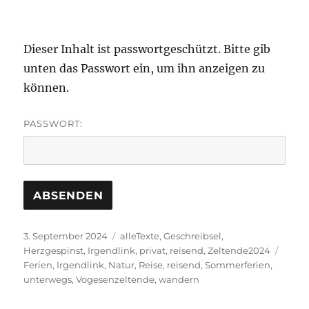
Dieser Inhalt ist passwortgeschützt. Bitte gib
unten das Passwort ein, um ihn anzeigen zu
können.
PASSWORT:
Veröffentlicht
Kategorien
3. September 2024
alleTexte
,
Geschreibsel
,
am
Schla
Herzgespinst
,
Irgendlink
,
privat
,
reisend
,
Zeltende2024
Ferien
,
Irgendlink
,
Natur
,
Reise
,
reisend
,
Sommerferien
,
unterwegs
,
Vogesenzeltende
,
wandern