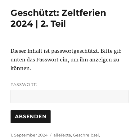
Geschützt: Zeltferien
2024 | 2. Teil
Dieser Inhalt ist passwortgeschützt. Bitte gib
unten das Passwort ein, um ihn anzeigen zu
können.
PASSWORT:
Veröffentlicht
Kategorien
1. September 2024
alleTexte
,
Geschreibsel
,