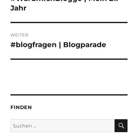
Beitrag:
Jahr
WEITER
#blogfragen | Blogparade
Nächster
Beitrag:
FINDEN
SU
Suchen
nach: