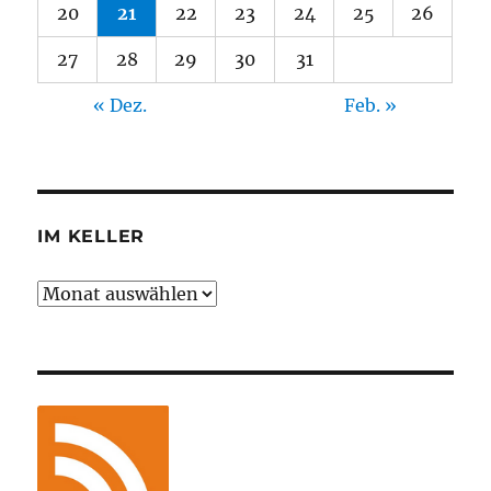
20
21
22
23
24
25
26
27
28
29
30
31
« Dez.
Feb. »
IM KELLER
Im
Keller