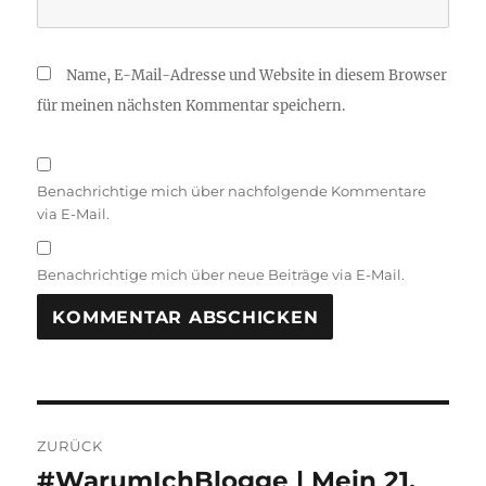
Name, E-Mail-Adresse und Website in diesem Browser
für meinen nächsten Kommentar speichern.
Benachrichtige mich über nachfolgende Kommentare
via E-Mail.
Benachrichtige mich über neue Beiträge via E-Mail.
Beitragsnavigation
ZURÜCK
#WarumIchBlogge | Mein 21.
Vorheriger