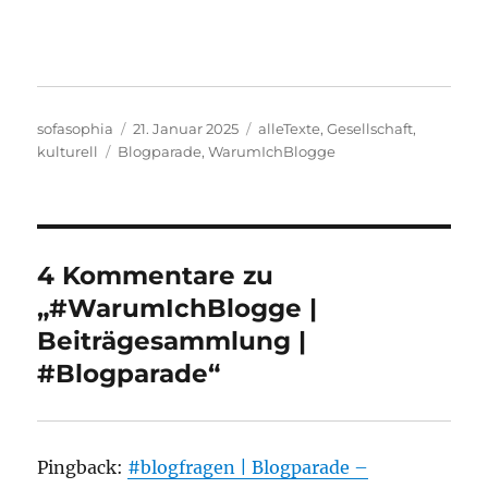
Autor
Veröffentlicht
Kategorien
sofasophia
21. Januar 2025
alleTexte
,
Gesellschaft
,
Schlagwörter
am
kulturell
Blogparade
,
WarumIchBlogge
4 Kommentare zu
„#WarumIchBlogge |
Beiträgesammlung |
#Blogparade“
Pingback:
#blogfragen | Blogparade –