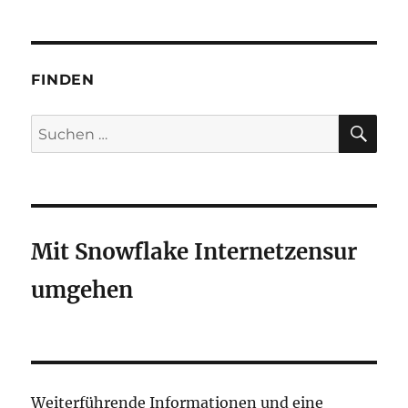
|
Mein
21.
Jahr
FINDEN
SU
Suchen
nach:
Mit Snowflake Internetzensur
umgehen
Weiterführende Informationen und eine