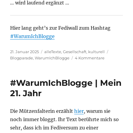
… wird laufend ergänzt …
Hier lang geht’s zur Fediwall zum Hashtag
#WarumIchBlogge
Veröffentlicht
Kategorien
Schlagwört
21. Januar 2025
alleTexte
,
Gesellschaft
,
kulturell
am
zu
Blogparade
,
WarumIchBlogge
4 Kommentare
#WarumIchBl
|
Beiträgesam
#WarumIchBlogge | Mein
|
#Blogparade
21. Jahr
Die Mützenfalterin erzählt
hier
, warum sie
noch immer bloggt. Ihr Text berührte mich so
sehr, dass ich im Fediversum zu einer