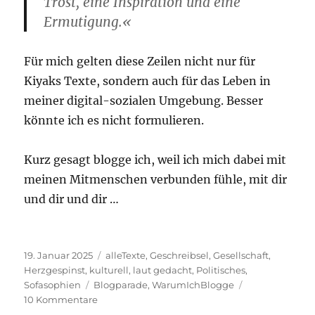
Trost, eine Inspiration und eine
Ermutigung.«
Für mich gelten diese Zeilen nicht nur für
Kiyaks Texte, sondern auch für das Leben in
meiner digital-sozialen Umgebung. Besser
könnte ich es nicht formulieren.
Kurz gesagt blogge ich, weil ich mich dabei mit
meinen Mitmenschen verbunden fühle, mit dir
und dir und dir …
Veröffentlicht
Kategorien
19. Januar 2025
alleTexte
,
Geschreibsel
,
Gesellschaft
,
am
Herzgespinst
,
kulturell
,
laut gedacht
,
Politisches
,
Schlagwörter
Sofasophien
Blogparade
,
WarumIchBlogge
zu
10 Kommentare
#WarumIchBlogge