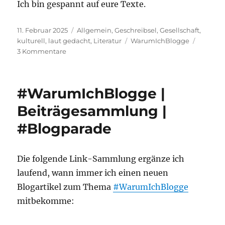
Ich bin gespannt auf eure Texte.
Veröffentlicht
Kategorien
11. Februar 2025
Allgemein
,
Geschreibsel
,
Gesellschaft
,
am
Schlagwörter
kulturell
,
laut gedacht
,
Literatur
WarumIchBlogge
zu
3 Kommentare
#blogfragen
|
Blogparade
#WarumIchBlogge |
Beiträgesammlung |
#Blogparade
Die folgende Link-Sammlung ergänze ich
laufend, wann immer ich einen neuen
Blogartikel zum Thema
#WarumIchBlogge
mitbekomme: