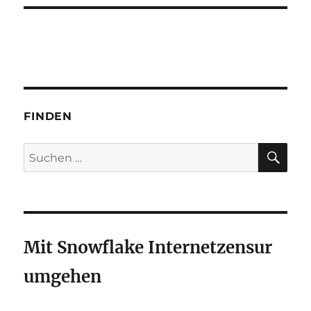
FINDEN
SU
Suchen
nach:
Mit Snowflake Internetzensur
umgehen