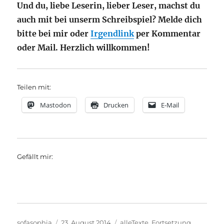
Und du, liebe Leserin, lieber Leser, machst du
auch mit bei unserm Schreibspiel? Melde dich
bitte bei mir oder
Irgendlink
per Kommentar
oder Mail. Herzlich willkommen!
Teilen mit:
Mastodon
Drucken
E-Mail
Gefällt mir:
Autor
Veröffentlicht
Kategorien
sofasophia
23. August 2014
alleTexte
,
Fortsetzung