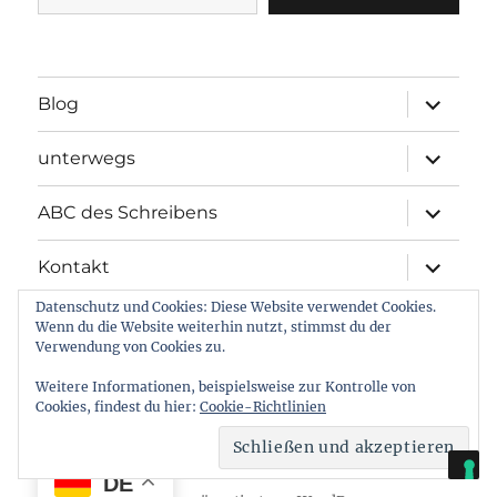
Unterme
Blog
öffnen
Unterme
unterwegs
öffnen
Unterme
ABC des Schreibens
öffnen
Unterme
Kontakt
öffnen
Datenschutz und Cookies: Diese Website verwendet Cookies.
Unterme
Meine Projekte
Wenn du die Website weiterhin nutzt, stimmst du der
öffnen
Verwendung von Cookies zu.
Unterme
Gemeinschaftsprojekte
öffnen
Weitere Informationen, beispielsweise zur Kontrolle von
Cookies, findest du hier:
Cookie-Richtlinien
Who Is Who
DE