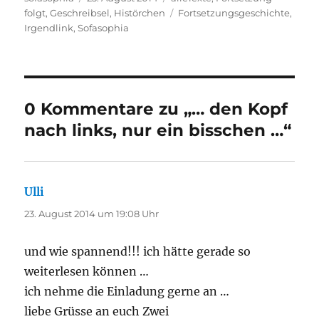
am
Schlagwörter
folgt
,
Geschreibsel
,
Histörchen
Fortsetzungsgeschichte
,
Irgendlink
,
Sofasophia
0 Kommentare zu „… den Kopf
nach links, nur ein bisschen …“
Ulli
sagt:
23. August 2014 um 19:08 Uhr
und wie spannend!!! ich hätte gerade so
weiterlesen können …
ich nehme die Einladung gerne an …
liebe Grüsse an euch Zwei