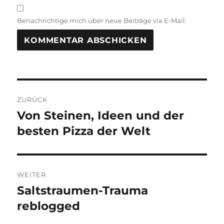
Benachrichtige mich über neue Beiträge via E-Mail.
Beitragsnavigation
ZURÜCK
Von Steinen, Ideen und der
Vorheriger
Beitrag:
besten Pizza der Welt
WEITER
Saltstraumen-Trauma
Nächster
Beitrag:
reblogged