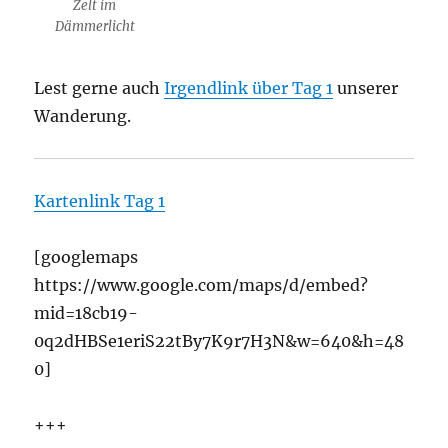
Zelt im
Dämmerlicht
Lest gerne auch
Irgendlink über Tag 1
unserer
Wanderung.
Kartenlink Tag 1
[googlemaps
https://www.google.com/maps/d/embed?
mid=18cb19-
0q2dHBSe1eriS22tBy7K9r7H3N&w=640&h=48
0]
+++