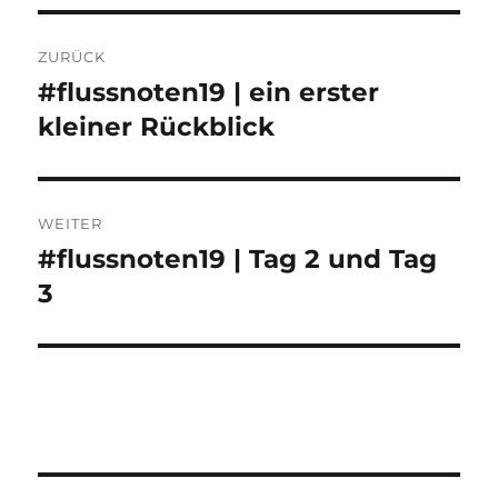
Beitragsnavigation
ZURÜCK
#flussnoten19 | ein erster
Vorheriger
Beitrag:
kleiner Rückblick
WEITER
#flussnoten19 | Tag 2 und Tag
Nächster
Beitrag:
3