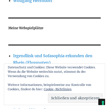
Wolfgang Herrndorf
Meine Webspielplätze
Irgendlink und Sofasophia erkunden den
Rhein (Flussnoten)
Datenschutz und Cookies: Diese Website verwendet Cookies.
pixartix – dAS bilderblog
Wenn du die Website weiterhin nutzt, stimmst du der
Sofasophia appt die Welt – Bilderblog
Verwendung von Cookies zu.
Sofasophias Fotogalerie
Weitere Informationen, beispielsweise zur Kontrolle von
Cookies, findest du hier:
Cookie-Richtlinien
Sofasophien – das 1. Blog
SoSo auf Instagram
SoSos Pix auf Pixartix