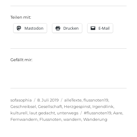
Teilen mit:
Mastodon
Drucken
E-Mail
Gefällt mir:
Autor
Veröffentlicht
Kategorien
sofasophia
8. Juli 2019
alleTexte
,
flussnoten19
,
am
Geschreibsel
,
Gesellschaft
,
Herzgespinst
,
Irgendlink
,
Schlagwörter
kulturell
,
laut gedacht
,
unterwegs
#flussnoten19
,
Aare
,
Fernwandern
,
Flussnoten
,
wandern
,
Wanderung