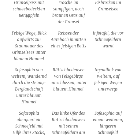
Grimselpass mit
Frösche im
Eisbrocken im
schneebedeckten
sumpfigen, noch
Grimselsee
Berggipfeln
braunen Gras auf
der Grimsel
Felsige Wege, Blick
Reissender
Infotafel, die vor
aufwärts zur
Aarebach inmitten
Schneefeldern
Staumauer des
eines felsigen Betts
warnt
Grimselsees unter
blauem Himmel
Sofasophia von
Rätischbodensee
Irgendlink von
weitem, wandernd
von Felsgebirge
weitem, auf
durch die steinige
umschlossen, unter
felsigen Wegen
Berglandschaft
blauem Himmel
unterwegs
unter blauem
Himmel
Sofasophia
Das linke Ufer des
Sofasophia auf
überquert ein
Rätischbodensees
einem weiteren,
Schneefeld mit
mit seinen
längeren
Hilfe ihres Stocks,
Schneefeldern am
Schneefeld