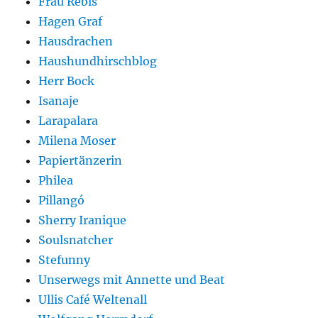
Frau Rebis
Hagen Graf
Hausdrachen
Haushundhirschblog
Herr Bock
Isanaje
Larapalara
Milena Moser
Papiertänzerin
Philea
Pillangó
Sherry Iranique
Soulsnatcher
Stefunny
Unserwegs mit Annette und Beat
Ullis Café Weltenall