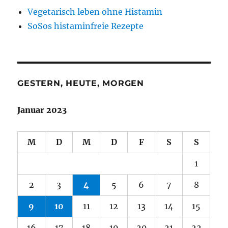
Vegetarisch leben ohne Histamin
SoSos histaminfreie Rezepte
GESTERN, HEUTE, MORGEN
Januar 2023
M
D
M
D
F
S
S
1
2
3
4
5
6
7
8
9
10
11
12
13
14
15
16
17
18
19
20
21
22