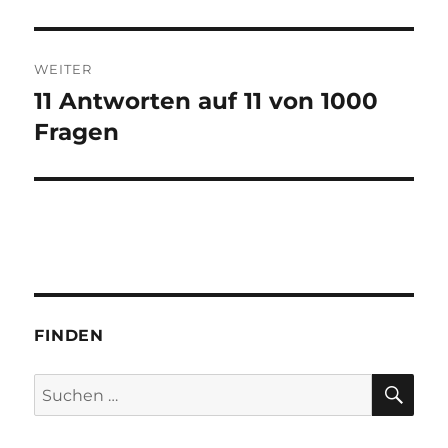
Beitrag:
WEITER
11 Antworten auf 11 von 1000
Nächster
Beitrag:
Fragen
FINDEN
SU
Suchen
nach: