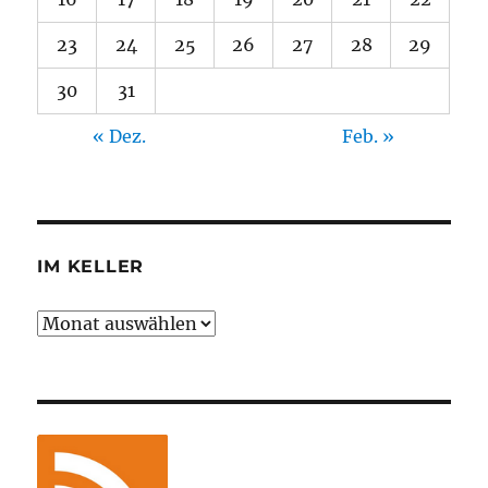
23
24
25
26
27
28
29
30
31
« Dez.
Feb. »
IM KELLER
Im
Keller