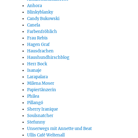
Anhora
Blinkyblanky
Candy Bukowski
Canela
Farbenfröhlich
Frau Rebis
Hagen Graf
Hausdrachen
Haushundhirschblog
Herr Bock
Isanaje
Larapalara
Milena Moser
Papiertänzerin
Philea
Pillangó
Sherry Iranique
Soulsnatcher
Stefunny
Unserwegs mit Annette und Beat
Ullis Café Weltenall