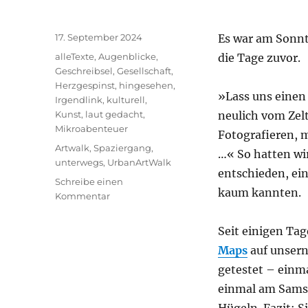
Veröffentlicht
17. September 2024
Es war am Sonnt
am
Kategorien
alleTexte
,
Augenblicke
,
die Tage zuvor.
Geschreibsel
,
Gesellschaft
,
Herzgespinst
,
hingesehen
,
»Lass uns einen
Irgendlink
,
kulturell
,
Kunst
,
laut gedacht
,
neulich vom Zelt
Mikroabenteuer
Fotografieren, 
Schlagwörter
Artwalk
,
Spaziergang
,
…« So hatten wi
unterwegs
,
UrbanArtWalk
entschieden, ein
Schreibe einen
kaum kannten.
zu
Kommentar
Urban
ArtWalk
Seit einigen Ta
Bremgarten
Maps
auf unsern
getestet – einma
einmal am Samst