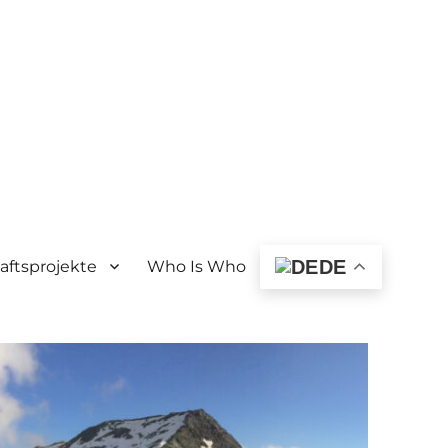
DE
ftsprojekte
Who Is Who