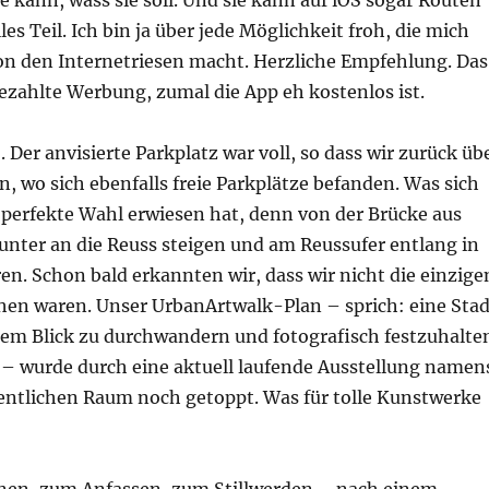
ie kann, wass sie soll. Und sie kann auf iOS sogar Routen
es Teil. Ich bin ja über jede Möglichkeit froh, die mich
n den Internetriesen macht. Herzliche Empfehlung. Das
ezahlte Werbung, zumal die App eh kostenlos ist.
 Der anvisierte Parkplatz war voll, so dass wir zurück üb
n, wo sich ebenfalls freie Parkplätze befanden. Was sich
 perfekte Wahl erwiesen hat, denn von der Brücke aus
unter an die Reuss steigen und am Reussufer entlang in
ren. Schon bald erkannten wir, dass wir nicht die einzige
n waren. Unser UrbanArtwalk-Plan – sprich: eine Stad
hem Blick zu durchwandern und fotografisch festzuhalte
 – wurde durch eine aktuell laufende Ausstellung namen
entlichen Raum noch getoppt. Was für tolle Kunstwerke