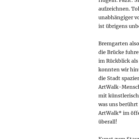
Hügeln. Fazit: S
aufzeichnen. Toll
unabhängiger vo
ist übrigens unb
Bremgarten also.
die Brücke fuhre
im Rückblick als
konnten wir hin
die Stadt spazie
ArtWalk-Mensche
mit künstlerisc
was uns berührt
ArtWalk* im öff
überall!