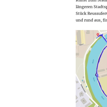
Kunst zum Staun
längeren Stadts
Stück Reussuferw
und rund aus, fi