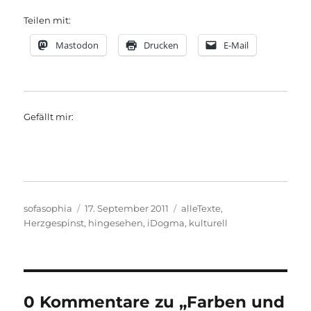
Teilen mit:
Mastodon
Drucken
E-Mail
Gefällt mir:
Autor
Veröffentlicht
Kategorien
sofasophia
17. September 2011
alleTexte
,
am
Herzgespinst
,
hingesehen
,
iDogma
,
kulturell
0 Kommentare zu „Farben und