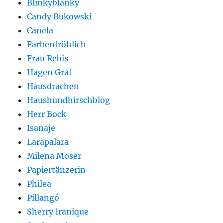
Blinkyblanky
Candy Bukowski
Canela
Farbenfröhlich
Frau Rebis
Hagen Graf
Hausdrachen
Haushundhirschblog
Herr Bock
Isanaje
Larapalara
Milena Moser
Papiertänzerin
Philea
Pillangó
Sherry Iranique