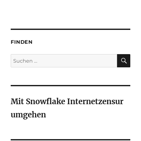
FINDEN
SU
Suchen
nach:
Mit Snowflake Internetzensur
umgehen