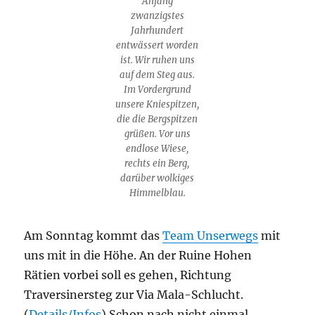
Anfang
zwanzigstes
Jahrhundert
entwässert worden
ist. Wir ruhen uns
auf dem Steg aus.
Im Vordergrund
unsere Kniespitzen,
die die Bergspitzen
grüßen. Vor uns
endlose Wiese,
rechts ein Berg,
darüber wolkiges
Himmelblau.
Am Sonntag kommt das
Team Unserwegs
mit
uns mit in die Höhe. An der Ruine Hohen
Rätien vorbei soll es gehen, Richtung
Traversinersteg zur Via Mala-Schlucht.
(
Details/Infos
) Schon nach nicht einmal