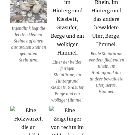
Irgendlink legt die
letzten kleinen
Steine auf einen
aus großen Steinen
gebauten
Beide Steintürme
Steinturm.
vor dem fließenden
Einer der beiden
Rhein. Im
fertigen
Hintergrund das
Steintürme, im
andere bewaldete
Hintergrund
Ufer, Berge,
Kiesbett, Grasufer,
Himmel.
Berge und ein
wolkiger Himmel.